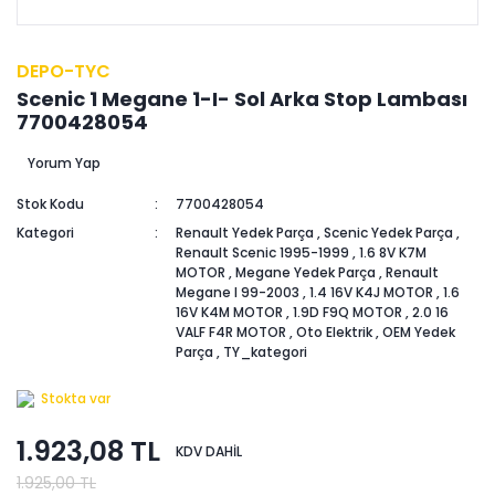
DEPO-TYC
Scenic 1 Megane 1-I- Sol Arka Stop Lambası
7700428054
Yorum Yap
Stok Kodu
7700428054
Kategori
Renault Yedek Parça
,
Scenic Yedek Parça
,
Renault Scenic 1995-1999
,
1.6 8V K7M
MOTOR
,
Megane Yedek Parça
,
Renault
Megane I 99-2003
,
1.4 16V K4J MOTOR
,
1.6
16V K4M MOTOR
,
1.9D F9Q MOTOR
,
2.0 16
VALF F4R MOTOR
,
Oto Elektrik
,
OEM Yedek
Parça
,
TY_kategori
Stokta var
1.923,08 TL
KDV DAHİL
1.925,00 TL