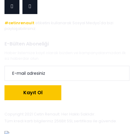
#cetinrenault
etiketini kullanarak Sosyal Medya'da bizi
paylaşabilirsiniz.
E-Bülten Aboneliği
Haber listemize kayıt olarak bizden ve kampanyalarımızdan ilk
siz haberdar olun.
Kayıt Ol
Copyright 2021 Cetin Renault. Her Hakkı Saklıdır.
Tüm kredi kartı bilgileriniz 256Bit SSL sertifikası ile güvende.