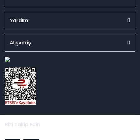
Yardım
Alışveriş
id="ETBIS">
Bizi Takip Edin