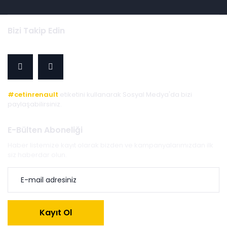
Bizi Takip Edin
#cetinrenault
etiketini kullanarak Sosyal Medya'da bizi
paylaşabilirsiniz.
E-Bülten Aboneliği
Haber listemize kayıt olarak bizden ve kampanyalarımızdan ilk
siz haberdar olun.
Kayıt Ol