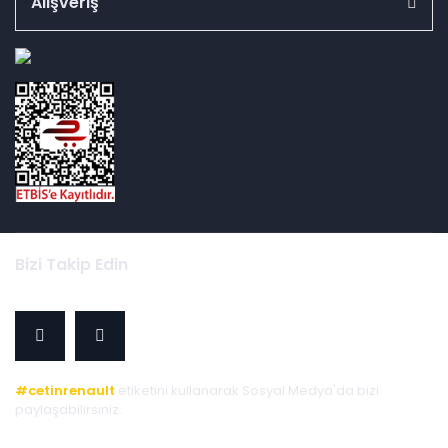
Alışveriş
id="ETBIS">
Bizi Takip Edin
#cetinrenault
etiketini kullanarak Sosyal Medya'da bizi
paylaşabilirsiniz.