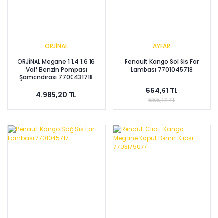
ORJİNAL
AYFAR
ORJİNAL Megane 1 1.4 1.6 16
Renault Kango Sol Sis Far
Valf Benzin Pompası
Lambası 7701045718
Şamandırası 7700431718
554,61 TL
4.985,20 TL
555,17 TL