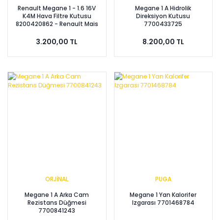
Renault Megane 1 - 1.6 16V
Megane 1 A Hidrolik
K4M Hava Filtre Kutusu
Direksiyon Kutusu
8200420862 - Renault Mais
7700433725
3.200,00 TL
8.200,00 TL
ORJİNAL
PUGA
Megane 1 A Arka Cam
Megane 1 Yan Kalorifer
Rezistans Düğmesi
Izgarası 7701468784
7700841243