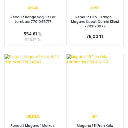
AYFAR
ALPER
Renault Kango Sağ Sis Far
Renault Clio - Kango -
Lambası 7701045717
Megane Kaput Demiri Klipsi
7703179077
554,61 TL
75,00 TL
555,17 TL
ORJİNAL
AFT
Renault Megane 1 Merkezi
Megane 1 El Fren Kolu