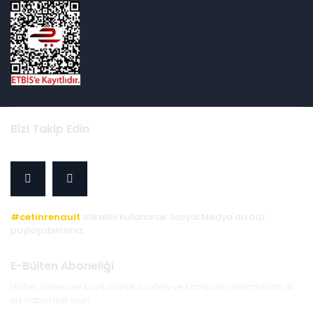
Bizi Takip Edin
#cetinrenault
etiketini kullanarak Sosyal Medya'da bizi
paylaşabilirsiniz.
E-Bülten Aboneliği
Haber listemize kayıt olarak bizden ve kampanyalarımızdan ilk
siz haberdar olun.