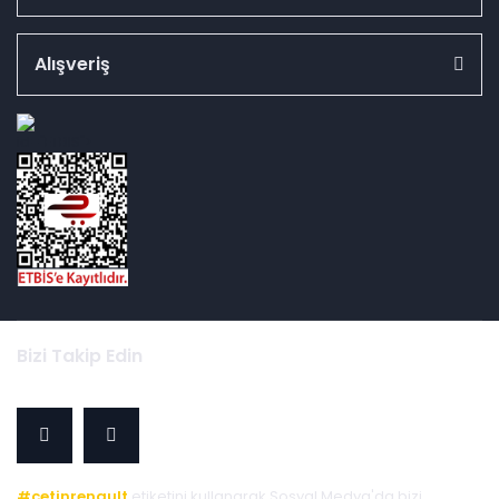
Alışveriş
id="ETBIS">
Bizi Takip Edin
#cetinrenault
etiketini kullanarak Sosyal Medya'da bizi