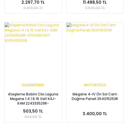
2.297,70 TL
11.488,50 TL
2.300,00 TL
11.500,00 TL
SAGEMFRANS
MOTORTECH
Ateşleme Bobini Clio Laguna
Megane 4-IV Ön Sol Cam
Megane 1.4 1.6 16 Valf K4J-
Düğme Paneli 254015253R
K4M 224333529R-
8200380267-8200405098
503,50 TL
3.400,00 TL
504,00 TL