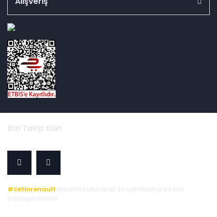
Alışveriş
id="ETBIS">
Bizi Takip Edin
#cetinrenault
etiketini kullanarak Sosyal Medya'da bizi
paylaşabilirsiniz.