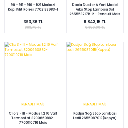
R9 - R11 - R19 - R21 Merkezi
Dacia Duster A Yeni Model
Kapı Kilit Rölesi 7702188983-1
Arka Stop Lambası Sol
265558217R-2 - Renault Mais
393,36 TL
6.843,15 TL
393,75 TL
6.850,00 TL
RENAULT MAİS
RENAULT MAİS
Clio 3 - III - Modus 1.2 16 Valf
Kadjar Sağ Stop Lambası
Termostat 8200660882-
Ledli 265508701R(Kopya)
7700110716 Mais