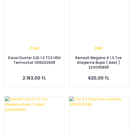
İTHAL
NGK
Dacia Duster XJD 1.3 TCE H5H
Renault Megane 4 1.3 Tce
Termostat 110600260R
Ateşleme Bujisi ( Adet )
224019185R
2.163,00 TL
620,00 TL