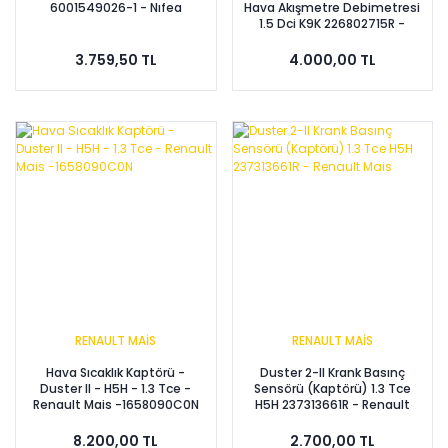
6001549026-1 - Nıfea
Hava Akışmetre Debimetresi
1.5 Dci K9K 226802715R -
Renault Mais
3.759,50 TL
4.000,00 TL
RENAULT MAİS
RENAULT MAİS
Hava Sıcaklık Kaptörü -
Duster 2-II Krank Basınç
Duster II - H5H - 1.3 Tce -
Sensörü (Kaptörü) 1.3 Tce
Renault Mais -1658090C0N
H5H 237313661R - Renault
Mais
8.200,00 TL
2.700,00 TL