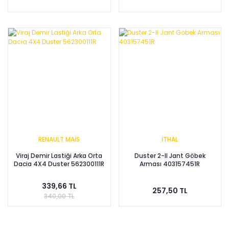
RENAULT MAİS
İTHAL
Viraj Demir Lastiği Arka Orta
Duster 2-II Jant Göbek
Dacia 4X4 Duster 562300111R
Arması 403157451R
339,66 TL
257,50 TL
340,00 TL