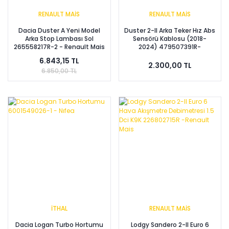
RENAULT MAİS
RENAULT MAİS
Dacia Duster A Yeni Model
Duster 2-II Arka Teker Hız Abs
Arka Stop Lambası Sol
Sensörü Kablosu (2018-
265558217R-2 - Renault Mais
2024) 479507391R-
479503197R-Renault Mais
6.843,15 TL
2.300,00 TL
6.850,00 TL
İTHAL
RENAULT MAİS
Dacia Logan Turbo Hortumu
Lodgy Sandero 2-II Euro 6