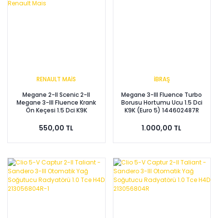
RENAULT MAİS
İBRAŞ
Megane 2-II Scenic 2-II
Megane 3-III Fluence Turbo
Megane 3-III Fluence Krank
Borusu Hortumu Ucu 1.5 Dci
Ön Keçesi 1.5 Dci K9K
K9K (Euro 5) 144602487R
7701475009 -Renault Mais
-İbraş
550,00 TL
1.000,00 TL