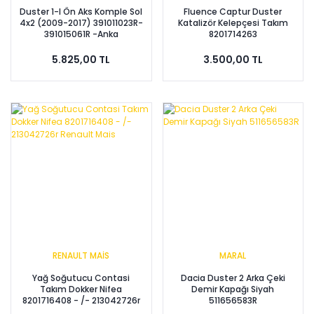
Duster 1-I Ön Aks Komple Sol
Fluence Captur Duster
4x2 (2009-2017) 391011023R-
Katalizör Kelepçesi Takım
391015061R -Anka
8201714263
5.825,00 TL
3.500,00 TL
RENAULT MAİS
MARAL
Yağ Soğutucu Contasi
Dacia Duster 2 Arka Çeki
Takım Dokker Nifea
Demir Kapağı Siyah
8201716408 - /- 213042726r
511656583R
Renault Mais