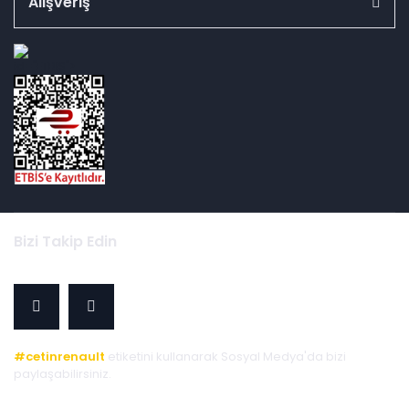
Alışveriş
id="ETBIS">
Bizi Takip Edin
#cetinrenault
etiketini kullanarak Sosyal Medya'da bizi
paylaşabilirsiniz.