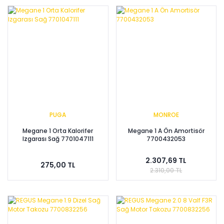
PUGA
MONROE
Megane 1 Orta Kalorifer
Megane 1 A Ön Amortisör
Izgarası Sağ 7701047111
7700432053
2.307,69 TL
275,00 TL
2.310,00 TL