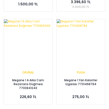
3.396,60 TL
1.500,00 TL
3.400,00 TL
ORJİNAL
PUGA
Megane 1 A Arka Cam
Megane 1 Yan Kalorifer
Rezistans Düğmesi
Izgarası 7701468784
7700841243
226,60 TL
275,00 TL