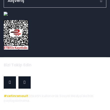
Alışveriş
id="ETBIS">
Bizi Takip Edin
#cetinrenault
etiketini kullanarak Sosyal Medya'da bizi
paylaşabilirsiniz.