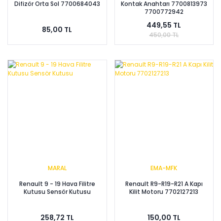
Difizör Orta Sol 7700684043
Kontak Anahtarı 7700813973
7700772942
449,55 TL
85,00 TL
450,00 TL
MARAL
EMA-MFK
Renault 9 - 19 Hava Filitre
Renault R9-R19-R21 A Kapı
Kutusu Sensör Kutusu
Kilit Motoru 7702127213
258,72 TL
150,00 TL