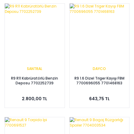
SANTRAL
DAYCO
R9 R11 Kabrüratörlü Benzin
R9 1.6 Dizel Triger Kayışı F8M
Deposu 7702252739
7700696055 7701468163
2.800,00 TL
643,75 TL