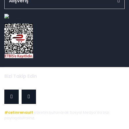
Alışveriş
id="ETBIS">
Bizi Takip Edin
#cetinrenault
etiketini kullanarak Sosyal Medya'da bizi
paylaşabilirsiniz.