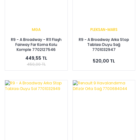
MGA
PLEKSAN-MARS
R9 - A Broadway - R11 Flaşh
R9 - A Broadway Arka Stop
Fairway Far Korna Kolu
Tablası Duyu Sağ
Komple 7702127546
7701032947
449,55 TL
520,00 TL
450,00 TL