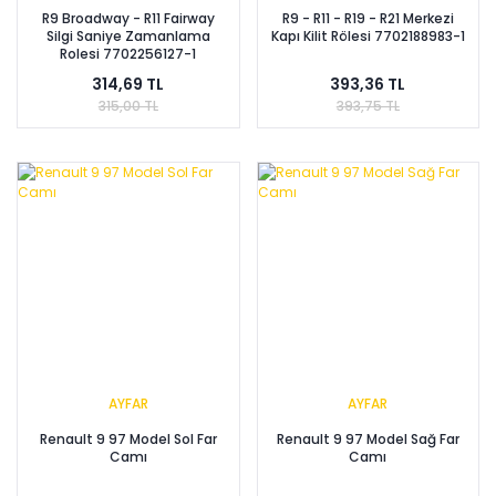
R9 Broadway - R11 Fairway
R9 - R11 - R19 - R21 Merkezi
Silgi Saniye Zamanlama
Kapı Kilit Rölesi 7702188983-1
Rolesi 7702256127-1
314,69 TL
393,36 TL
315,00 TL
393,75 TL
AYFAR
AYFAR
Renault 9 97 Model Sol Far
Renault 9 97 Model Sağ Far
Camı
Camı