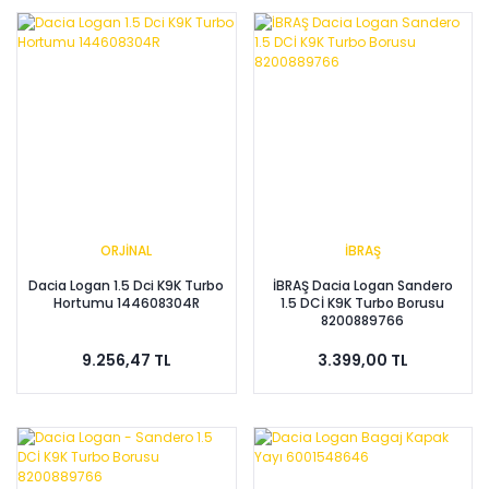
ORJİNAL
İBRAŞ
Dacia Logan 1.5 Dci K9K Turbo
İBRAŞ Dacia Logan Sandero
Hortumu 144608304R
1.5 DCİ K9K Turbo Borusu
8200889766
9.256,47 TL
3.399,00 TL