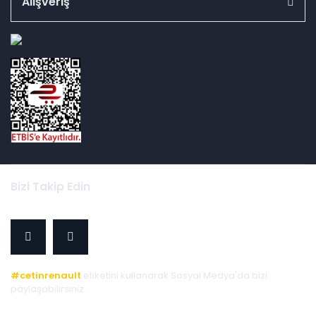
Alışveriş
id="ETBIS">
Bizi Takip Edin
#cetinrenault
etiketini kullanarak Sosyal Medya'da bizi
paylaşabilirsiniz.