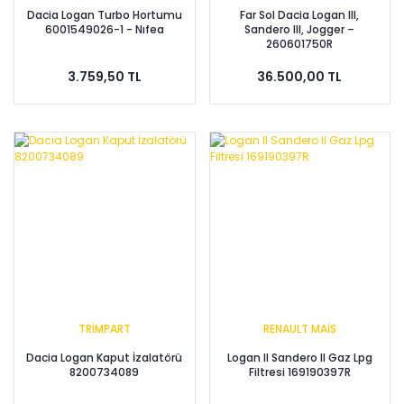
Dacia Logan Turbo Hortumu
Far Sol Dacia Logan III,
6001549026-1 - Nıfea
Sandero III, Jogger –
260601750R
3.759,50 TL
36.500,00 TL
TRİMPART
RENAULT MAİS
Dacia Logan Kaput İzalatörü
Logan II Sandero II Gaz Lpg
8200734089
Filtresi 169190397R