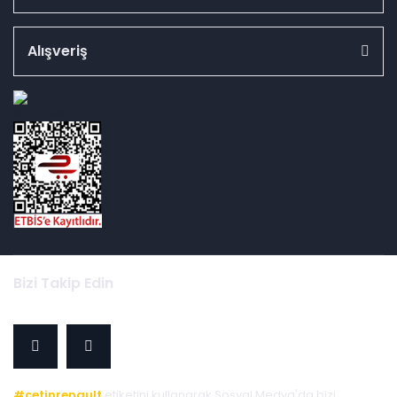
Alışveriş
id="ETBIS">
Bizi Takip Edin
#cetinrenault
etiketini kullanarak Sosyal Medya'da bizi