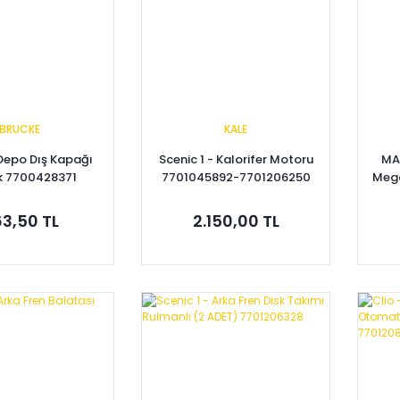
BRUCKE
KALE
 Depo Dış Kapağı
Scenic 1 - Kalorifer Motoru
MA
ik 7700428371
7701045892-7701206250
Mega
Di
3,50 TL
2.150,00 TL
pete Ekle
Sepete Ekle