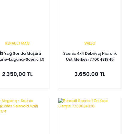
RENAULT MAİS
VALEO
İS Yağ Sonda Müşürü
Scenic 4x4 Debriyaj Hidrolik
ne-Laguna-Scenic 1,9
Üst Merkezi 7700431845
zel F9Q 8200670537
2.350,00 TL
3.650,00 TL
Sepete Ekle
Sepete Ekle