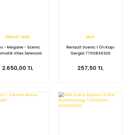
RENAULT MAİS
MGA
io - Megane - Scenic
Renault Scenic 1 Ön Kapı
matik Vites Selenoid
Gergisi 7700834326
Valfi 7701208174
2.650,00 TL
257,50 TL
Sepete Ekle
Sepete Ekle