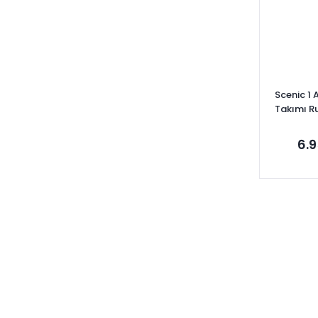
Scenic 1 
Takımı R
77
6.9
Se