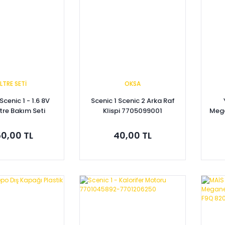
İLTRE SETİ
OKSA
Scenic 1 - 1.6 8V
Scenic 1 Scenic 2 Arka Raf
tre Bakım Seti
Klispi 7705099001
Mega
Di
0,00 TL
40,00 TL
pete Ekle
Sepete Ekle