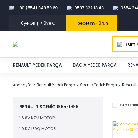
+90 (554) 348 59 69
0537 327 13 43
0554 34
Üye Girişi / Üye Ol
Sepetim -
Ürün
Tüm K
RENAULT YEDEK PARÇA
DACIA YEDEK PARÇA
RENA
Anasayfa
Renault Yedek Parça
Scenic Yedek Parça
Renault
Stoktaki
RENAULT SCENIC 1995-1999
1.6 8V K7M MOTOR
1.9 DCİ F9Q MOTOR