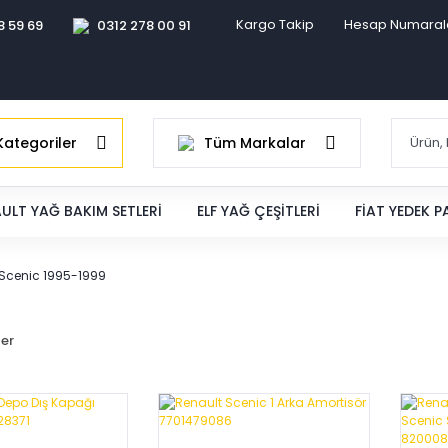
Kargo Takip
Hesap Numaral
8 59 69
0312 278 00 91
ategoriler
Tüm Markalar
ULT YAĞ BAKIM SETLERI
ELF YAĞ ÇEŞITLERI
FIAT YEDEK 
 Scenic 1995-1999
ler