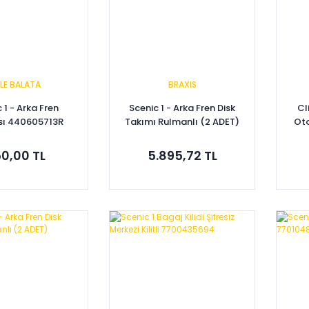
LE BALATA
BRAXIS
 1 - Arka Fren
Scenic 1 - Arka Fren Disk
Cl
sı 440605713R
Takımı Rulmanlı (2 ADET)
Oto
7701206328
0,00 TL
5.895,72 TL
pete Ekle
Sepete Ekle