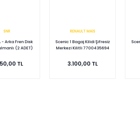
SNR
RENAULT MAİS
A - Arka Fren Disk
Scenic 1 Bagaj Kilidi Şifresiz
Scen
ulmanlı (2 ADET)
Merkezi Kilitli 7700435694
01206328
50,00 TL
3.100,00 TL
pete Ekle
Sepete Ekle