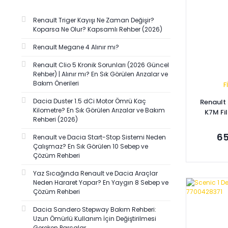
BRAXIS (1)
Renault Triger Kayışı Ne Zaman Değişir?
FUJİ-GRAT (1)
Koparsa Ne Olur? Kapsamlı Rehber (2026)
GVA (1)
Renault Megane 4 Alınır mı?
KALE BALATA (1)
Renault Clio 5 Kronik Sorunları (2026 Güncel
MONROE (1)
Rehber) | Alınır mı? En Sık Görülen Arızalar ve
Bakım Önerileri
F
OKSA (1)
ONSAN (1)
Dacia Duster 1.5 dCi Motor Ömrü Kaç
Renault 
Kilometre? En Sık Görülen Arızalar ve Bakım
K7M Fil
ORJİNAL (1)
Rehberi (2026)
PUGA (1)
65
Renault ve Dacia Start-Stop Sistemi Neden
SNR (1)
Çalışmaz? En Sık Görülen 10 Sebep ve
Çözüm Rehberi
Yaz Sıcağında Renault ve Dacia Araçlar
Neden Hararet Yapar? En Yaygın 8 Sebep ve
Se
Çözüm Rehberi
Dacia Sandero Stepway Bakım Rehberi:
Uzun Ömürlü Kullanım İçin Değiştirilmesi
Gereken Parçalar