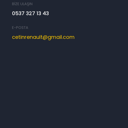
BİZE ULAŞIN
0537 327 13 43
E-POSTA
cetinrenault@gmail.com