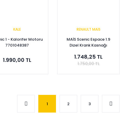
KALE
RENAULT MAİS
ic 1 - Kalorifer Motoru
MAİS Scenic Espace 1.9
7701048387
Dizel Krank Kasnağı
7700115309-8200689702
1.748,25 TL
1.990,00 TL
1.750,00 TL
Sepete Ekle
Sepete Ekle
1
2
3