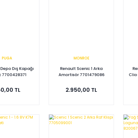
PUGA
MONROE
A Depo Dış Kapağı
Renault Scenic 1 Arka
Re
ik 7700428371
Amortisör 7701479086
Clio
T
0,00 TL
2.950,00 TL
pete Ekle
Sepete Ekle