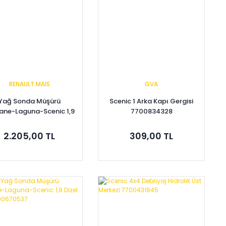
RENAULT MAİS
GVA
Yağ Sonda Müşürü
Scenic 1 Arka Kapı Gergisi
ne-Laguna-Scenic 1,9
7700834328
zel F9Q 8200670537
2.205,00 TL
309,00 TL
Sepete Ekle
Sepete Ekle