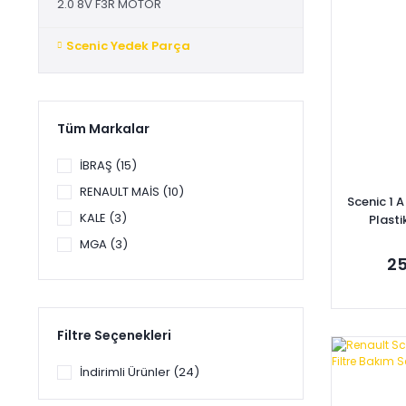
2.0 8V F3R MOTOR
Scenic Yedek Parça
Tüm Markalar
İBRAŞ (15)
RENAULT MAİS (10)
Scenic 1 
KALE (3)
Plast
MGA (3)
25
BRUCKE (2)
DEPO-TYC (2)
FİLTRE SETİ (2)
Filtre Seçenekleri
FKK (2)
Se
İndirimli Ürünler (24)
VALEO (2)
VEKA (2)