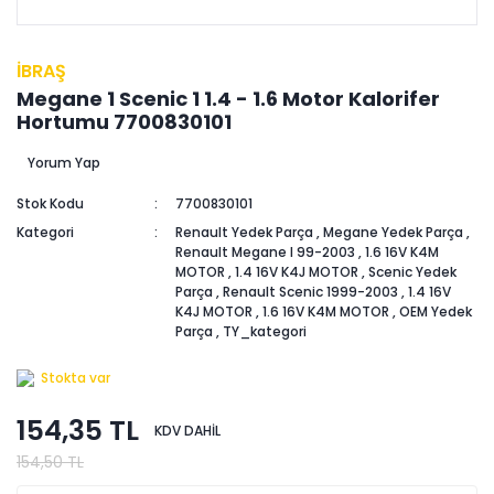
İBRAŞ
Megane 1 Scenic 1 1.4 - 1.6 Motor Kalorifer
Hortumu 7700830101
Yorum Yap
Stok Kodu
7700830101
Kategori
Renault Yedek Parça
,
Megane Yedek Parça
,
Renault Megane I 99-2003
,
1.6 16V K4M
MOTOR
,
1.4 16V K4J MOTOR
,
Scenic Yedek
Parça
,
Renault Scenic 1999-2003
,
1.4 16V
K4J MOTOR
,
1.6 16V K4M MOTOR
,
OEM Yedek
Parça
,
TY_kategori
Stokta var
154,35 TL
KDV DAHİL
154,50 TL