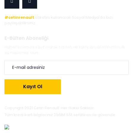
#cetinrenault
etiketini kullanarak Sosyal Medya'da bizi
paylaşabilirsiniz.
E-Bülten Aboneliği
Haber listemize kayıt olarak bizden ve kampanyalarımızdan ilk
siz haberdar olun.
Kayıt Ol
Copyright 2021 Cetin Renault. Her Hakkı Saklıdır.
Tüm kredi kartı bilgileriniz 256Bit SSL sertifikası ile güvende.