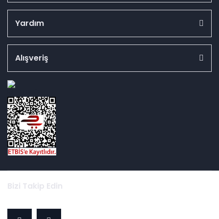
Yardım
Alışveriş
id="ETBIS">
Bizi Takip Edin