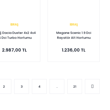
İBRAŞ
İBRAŞ
Ş Dacia Duster 4x2 4x4
Megane Scenic 1.9 Dci
.5 Dci Turbo Hortumu
Rayatör Alt Hortumu
144609369R
8200027062
2.987,00 TL
1.236,00 TL
Sepete Ekle
Sepete Ekle
2
3
4
..
21