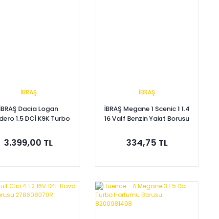
İBRAŞ
İBRAŞ
İBRAŞ Dacia Logan
İBRAŞ Megane 1 Scenic 1 1.4
dero 1.5 DCİ K9K Turbo
16 Valf Benzin Yakıt Borusu
Borusu 8200889766
7701045448
3.399,00 TL
334,75 TL
Sepete Ekle
Sepete Ekle