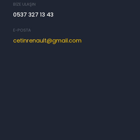
BİZE ULAŞIN
0537 327 13 43
E-POSTA
cetinrenault@gmail.com