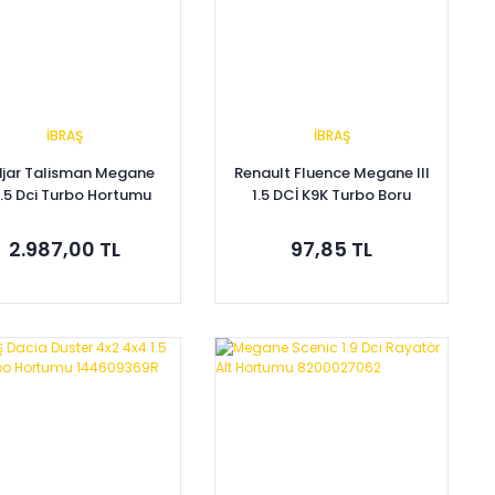
İBRAŞ
İBRAŞ
jar Talisman Megane
Renault Fluence Megane III
1.5 Dci Turbo Hortumu
1.5 DCİ K9K Turbo Boru
602443R 144608957R
Oringi 7701071148
2.987,00 TL
97,85 TL
Sepete Ekle
Sepete Ekle