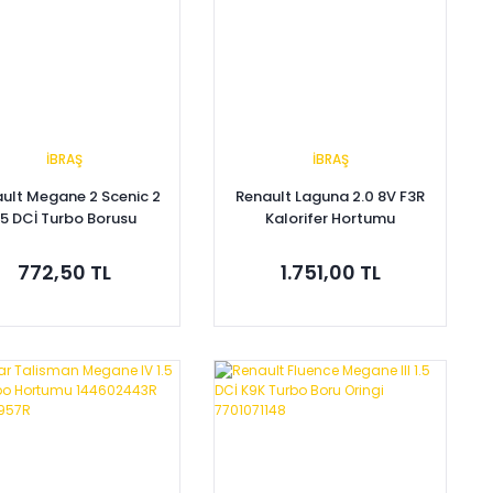
İBRAŞ
İBRAŞ
ult Megane 2 Scenic 2
Renault Laguna 2.0 8V F3R
.5 DCİ Turbo Borusu
Kalorifer Hortumu
8200218987
7700824560
772,50 TL
1.751,00 TL
Sepete Ekle
Sepete Ekle