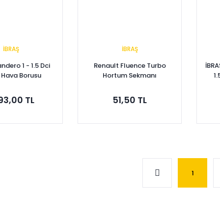
İBRAŞ
İBRAŞ
ndero 1 - 1.5 Dci
Renault Fluence Turbo
İBRA
 Hava Borusu
Hortum Sekmanı
1
23 - 8200598010
7701070789
193,00 TL
51,50 TL
pete Ekle
Sepete Ekle
1