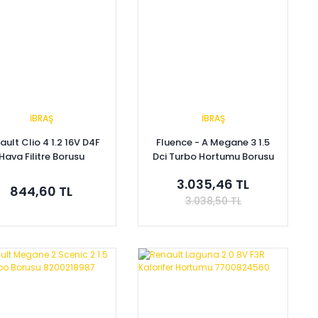
İBRAŞ
İBRAŞ
ault Clio 4 1.2 16V D4F
Fluence - A Megane 3 1.5
Hava Filitre Borusu
Dci Turbo Hortumu Borusu
278608070R
8200981498
3.035,46 TL
844,60 TL
3.038,50 TL
Sepete Ekle
Sepete Ekle