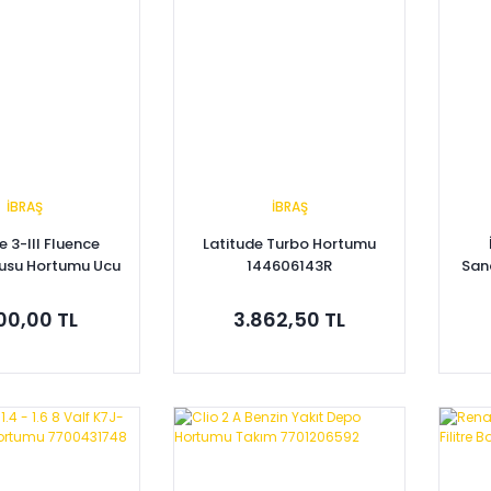
İBRAŞ
İBRAŞ
 3-III Fluence
Latitude Turbo Hortumu
rusu Hortumu Ucu
144606143R
San
i K9K (Euro 5)
2487R -İbraş
000,00 TL
3.862,50 TL
pete Ekle
Sepete Ekle