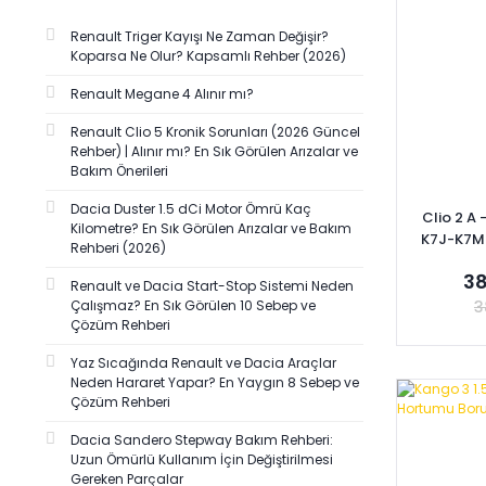
Renault Triger Kayışı Ne Zaman Değişir?
Koparsa Ne Olur? Kapsamlı Rehber (2026)
Renault Megane 4 Alınır mı?
Renault Clio 5 Kronik Sorunları (2026 Güncel
Rehber) | Alınır mı? En Sık Görülen Arızalar ve
Bakım Önerileri
Dacia Duster 1.5 dCi Motor Ömrü Kaç
Clio 2 A -
Kilometre? En Sık Görülen Arızalar ve Bakım
K7J-K7M 
Rehberi (2026)
77
38
Renault ve Dacia Start-Stop Sistemi Neden
3
Çalışmaz? En Sık Görülen 10 Sebep ve
Çözüm Rehberi
Yaz Sıcağında Renault ve Dacia Araçlar
Neden Hararet Yapar? En Yaygın 8 Sebep ve
Se
Çözüm Rehberi
Dacia Sandero Stepway Bakım Rehberi:
Uzun Ömürlü Kullanım İçin Değiştirilmesi
Gereken Parçalar