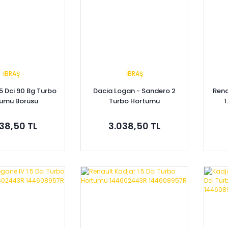
İBRAŞ
İBRAŞ
5 Dci 90 Bg Turbo
Dacia Logan - Sandero 2
Rena
umu Borusu
Turbo Hortumu
1
4600199R
144605567R
38,50 TL
3.038,50 TL
pete Ekle
Sepete Ekle