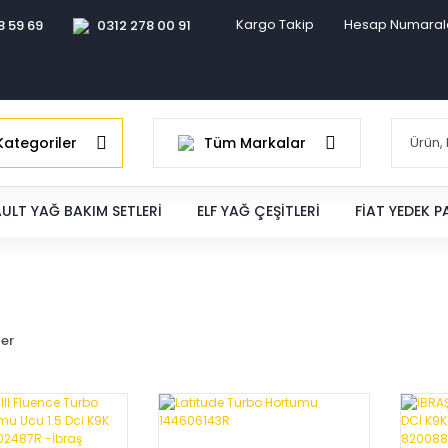
Kargo Takip
Hesap Numaral
8 59 69
0312 278 00 91
ategoriler
Tüm Markalar
ULT YAĞ BAKIM SETLERI
ELF YAĞ ÇEŞITLERI
FIAT YEDEK 
ler