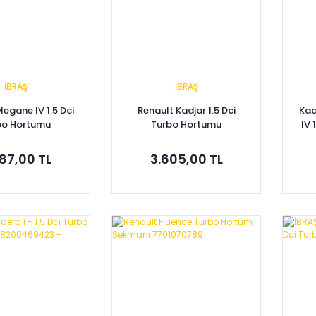
İBRAŞ
İBRAŞ
egane IV 1.5 Dci
Renault Kadjar 1.5 Dci
Kad
bo Hortumu
Turbo Hortumu
IV 
43R 144608957R
144602443R 144608957R
144
87,00 TL
3.605,00 TL
pete Ekle
Sepete Ekle