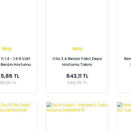
İBRAŞ
İBRAŞ
 II 1.4 - 1.6 8 Valf
Clio 2 A Benzin Yakıt Depo
Ren
Benzin Hortumu
Hortumu Takım
00431748
7701206592
5,86 TL
643,11 TL
86,25 TL
643,75 TL
pete Ekle
Sepete Ekle