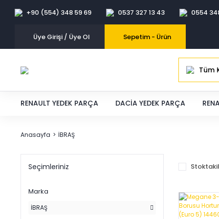
+90 (554) 348 59 69
0537 327 13 43
0554 34
Üye Girişi / Üye Ol
Sepetim -
Ürün
Tüm K
RENAULT YEDEK PARÇA
DACIA YEDEK PARÇA
RENA
Anasayfa
İBRAŞ
Stoktaki
Seçimleriniz
Marka
İBRAŞ