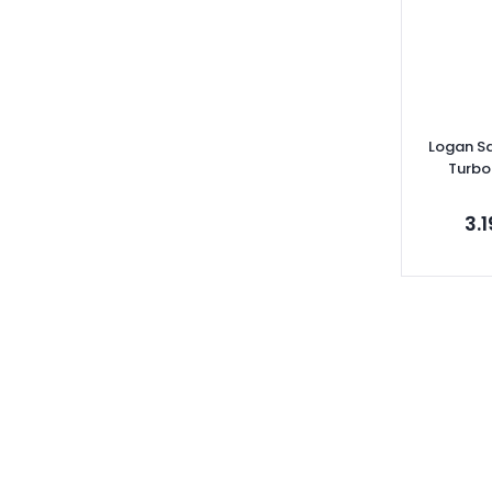
Logan Sa
Turbo
82004694
3.
Se