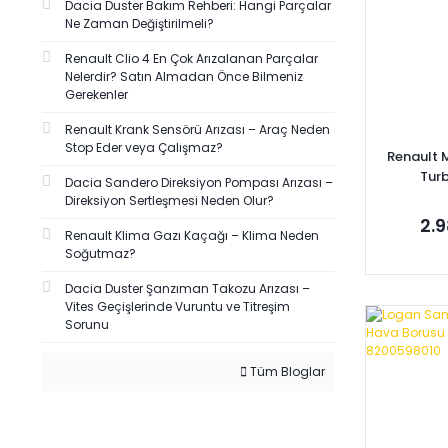
Dacia Duster Bakım Rehberi: Hangi Parçalar
Ne Zaman Değiştirilmeli?
Renault Clio 4 En Çok Arızalanan Parçalar
Nelerdir? Satın Almadan Önce Bilmeniz
Gerekenler
Renault Krank Sensörü Arızası – Araç Neden
Stop Eder veya Çalışmaz?
Renault M
Tur
Dacia Sandero Direksiyon Pompası Arızası –
1446024
Direksiyon Sertleşmesi Neden Olur?
2.9
Renault Klima Gazı Kaçağı – Klima Neden
Soğutmaz?
Dacia Duster Şanzıman Takozu Arızası –
Vites Geçişlerinde Vuruntu ve Titreşim
Se
Sorunu
Tüm Bloglar