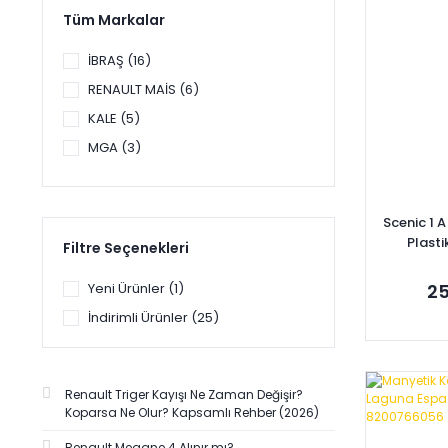
Tüm Markalar
İBRAŞ (16)
RENAULT MAİS (6)
KALE (5)
MGA (3)
ORJİNAL (3)
BRUCKE (2)
Scenic 1 
SNR (2)
Plast
Filtre Seçenekleri
ÜÇEL (2)
Yeni Ürünler (1)
25
BRAXIS (1)
İndirimli Ürünler (25)
FİLTRE SETİ (1)
GATES (1)
GVA (1)
Se
Renault Triger Kayışı Ne Zaman Değişir?
KALE BALATA (1)
Koparsa Ne Olur? Kapsamlı Rehber (2026)
MONROE (1)
Renault Megane 4 Alınır mı?