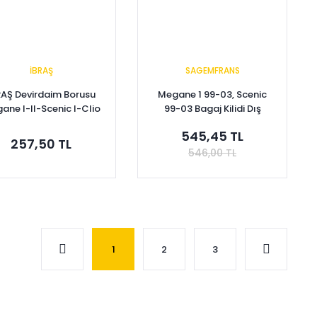
İBRAŞ
SAGEMFRANS
RAŞ Devirdaim Borusu
Megane 1 99-03, Scenic
ane I-II-Scenic I-Clio
99-03 Bagaj Kilidi Dış
I-Kango I-Laguna I 1.4-
7701469857
545,45 TL
1.6 16V 8200134513
257,50 TL
546,00 TL
Sepete Ekle
Sepete Ekle
1
2
3