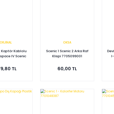
ORJİNAL
OKSA
 Kaptör Kablolu
Scenic 1 Scenic 2 Arka Raf
Dev
space IV Scenic
Klispi 7705099001
I
e 8200766056
Kan
9,80 TL
60,00 TL
pete Ekle
Sepete Ekle