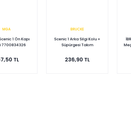
MGA
BRUCKE
Scenic 1 Ön Kapı
Scenic 1 Arka Silgi Kolu +
İB
si 7700834326
Süpürgesi Takım
Meg
7701042368
I-I
7,50 TL
236,90 TL
pete Ekle
Sepete Ekle