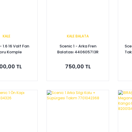
KALE
KALE BALATA
- 1.6 16 Valf Fan
Scenic 1 - Arka Fren
Scen
oru Komple
Balatası 440605713R
Tak
01051497
00,00 TL
750,00 TL
pete Ekle
Sepete Ekle