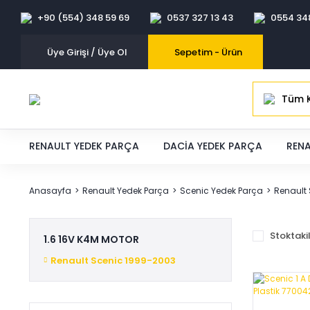
+90 (554) 348 59 69
0537 327 13 43
0554 34
Üye Girişi / Üye Ol
Sepetim -
Ürün
Tüm K
RENAULT YEDEK PARÇA
DACIA YEDEK PARÇA
RENA
Anasayfa
Renault Yedek Parça
Scenic Yedek Parça
Renault
Stoktaki
1.6 16V K4M MOTOR
Renault Scenic 1999-2003