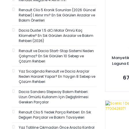
MYM (1)
Renault Clio 5 Kronik Sorunları (2026 Güncel
OKSA (1)
Rehber) | Alınır mı? En Sık Görülen Arızalar ve
Bakım Önerileri
PUGA (1)
SAGEMFRANS (1)
Dacia Duster 1.5 dCi Motor Ömrü Kaç
Kilometre? En Sık Görülen Arızalar ve Bakım
VALEO (1)
Rehberi (2026)
Renault ve Dacia Start-Stop Sistemi Neden
Çalışmaz? En Sık Görülen 10 Sebep ve
Manyetik
Çözüm Rehberi
Laguna E
Megan
Yaz Sıcağında Renault ve Dacia Araçlar
Neden Hararet Yapar? En Yaygın 8 Sebep ve
67
Çözüm Rehberi
Dacia Sandero Stepway Bakım Rehberi:
Uzun Ömürlü Kullanım İçin Değiştirilmesi
Gereken Parçalar
Se
Renault Clio 5 Yedek Parça Rehberi: En Sık
Değişen Parçalar ve Bakım Tavsiyeleri
Yaz Tatiline Çıkmadan Önce Araçta Kontrol