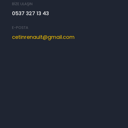
BİZE ULAŞIN
0537 327 13 43
E-POSTA
cetinrenault@gmail.com