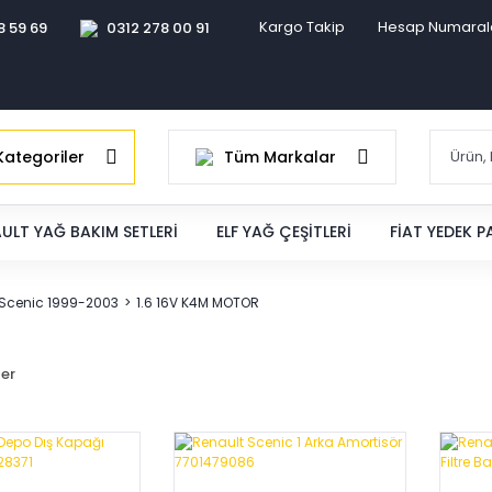
Kargo Takip
Hesap Numaral
8 59 69
0312 278 00 91
ategoriler
Tüm Markalar
ULT YAĞ BAKIM SETLERI
ELF YAĞ ÇEŞITLERI
FIAT YEDEK 
 Scenic 1999-2003
1.6 16V K4M MOTOR
ler