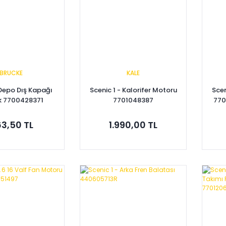
BRUCKE
KALE
 Depo Dış Kapağı
Scenic 1 - Kalorifer Motoru
Scen
ik 7700428371
7701048387
770
3,50 TL
1.990,00 TL
pete Ekle
Sepete Ekle