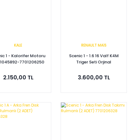
KALE
RENAULT MAİS
ic 1 - Kalorifer Motoru
Scenic 1 - 1.6 16 Valf K4M
1045892-7701206250
Triger Seti Orjinal
130C17529R
2.150,00 TL
3.600,00 TL
Sepete Ekle
Sepete Ekle