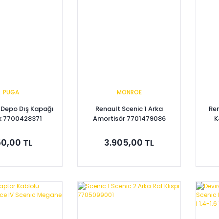
PUGA
MONROE
A Depo Dış Kapağı
Renault Scenic 1 Arka
Ren
ik 7700428371
Amortisör 7701479086
K
0,00 TL
3.905,00 TL
pete Ekle
Sepete Ekle