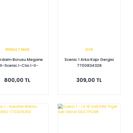
RENAULT MAİS
GVA
irdaim Borusu Megane
Scenic 1 Arka Kapı Gergisi
-II-Scenic I-Clio I-II-
7700834328
go I-Laguna I 1.4-1.6
16V 8200134513
800,00 TL
309,00 TL
Sepete Ekle
Sepete Ekle