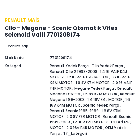
RENAULT MAİS
Clio - Megane - Scenic Otomatik Vites
Selenoid Valfi 7701208174
Yorum Yap
Stok Kodu
7701208174
Kategori
Renault Yedek Parça
,
Clio Yedek Parça
,
Renault Clio 2 1998-2008
,
1.4 16 VALF K4J
MOTOR
,
1.2 16 VALF D4F MOTOR
,
1.6 16 VALF
K4M MOTOR
,
1.6 8V K7M MOTOR
,
2.0 16 VALF
F4R MOTOR
,
Megane Yedek Parça
,
Renault
Megane I 96-99
,
1.6 8V K7M MOTOR
,
Renault
Megane I 99-2003
,
1.4 16V K4J MOTOR
,
1.6
16V K4M MOTOR
,
Scenic Yedek Parça
,
Renault Scenic 1995-1999
,
1.6 8V K7M
MOTOR
,
2.0 8V F3R MOTOR
,
Renault Scenic
1999-2003
,
1.4 16V K4J MOTOR
,
1.9 DCİ F9Q
MOTOR
,
2.0 16V F4R MOTOR
,
OEM Yedek
Parça
,
TY_kategori