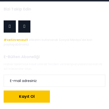
Bizi Takip Edin
#cetinrenault
etiketini kullanarak Sosyal Medya'da bizi
paylaşabilirsiniz.
E-Bülten Aboneliği
Haber listemize kayıt olarak bizden ve kampanyalarımızdan ilk
siz haberdar olun.
Kayıt Ol