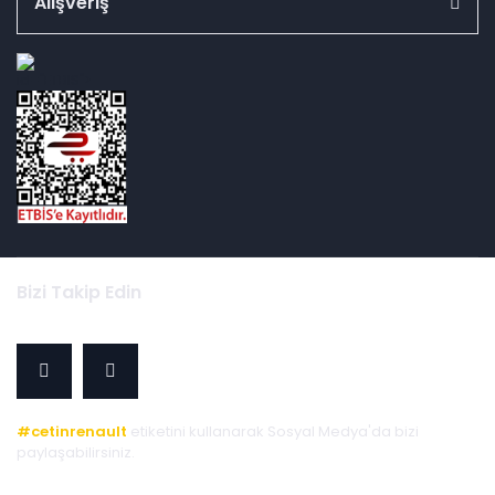
Alışveriş
id="ETBIS">
Bizi Takip Edin
#cetinrenault
etiketini kullanarak Sosyal Medya'da bizi
paylaşabilirsiniz.