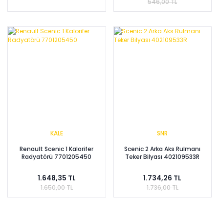
546,00 TL
KALE
SNR
Renault Scenic 1 Kalorifer
Scenic 2 Arka Aks Rulmanı
Radyatörü 7701205450
Teker Bilyası 402109533R
1.648,35 TL
1.734,26 TL
1.650,00 TL
1.736,00 TL