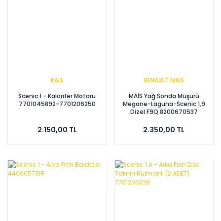
KALE
RENAULT MAİS
Scenic 1 - Kalorifer Motoru
MAİS Yağ Sonda Müşürü
7701045892-7701206250
Megane-Laguna-Scenic 1,9
Dizel F9Q 8200670537
2.150,00 TL
2.350,00 TL