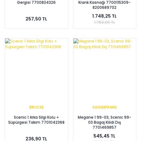
Gergisi 7700834326
Krank Kasnağı 7700115309-
8200689702
1.748,25 TL
257,50 TL
1.750,00 TL
BRUCKE
SAGEMFRANS
Scenic 1 Arka Silgi Kolu +
Megane 1 99-03, Scenic 99-
Süpürgesi Takım 7701042368
03 Bagaj Kilidi Dış
7701469857
545,45 TL
236,90 TL