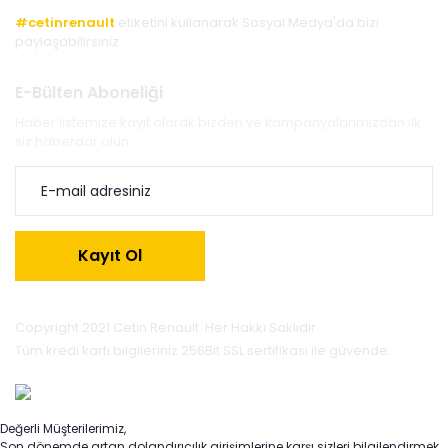
#cetinrenault
etiketini kullanarak Sosyal Medya'da bizi
paylaşabilirsiniz.
E-Bülten Aboneliği
Haber listemize kayıt olarak bizden ve kampanyalarımızdan ilk
siz haberdar olun.
Kayıt Ol
Copyright 2021 Cetin Renault. Her Hakkı Saklıdır.
Tüm kredi kartı bilgileriniz 256Bit SSL sertifikası ile güvende.
Değerli Müşterilerimiz,
Son dönemde artan dolandırıcılık girişimlerine karşı sizleri bilgilendirmek