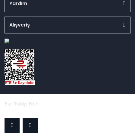
Yardım
Alışveriş
id="ETBIS">
Bizi Takip Edin