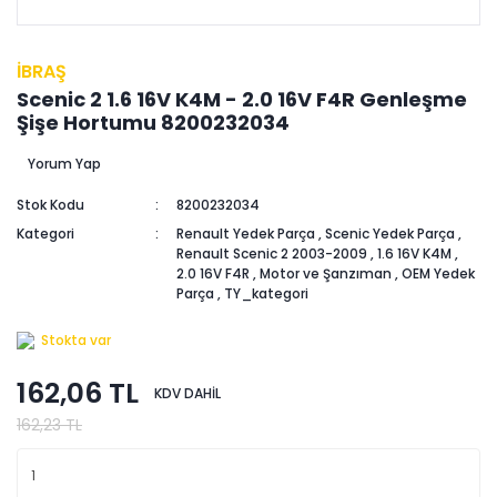
İBRAŞ
Scenic 2 1.6 16V K4M - 2.0 16V F4R Genleşme
Şişe Hortumu 8200232034
Yorum Yap
Stok Kodu
8200232034
Kategori
Renault Yedek Parça
,
Scenic Yedek Parça
,
Renault Scenic 2 2003-2009
,
1.6 16V K4M
,
2.0 16V F4R
,
Motor ve Şanzıman
,
OEM Yedek
Parça
,
TY_kategori
Stokta var
162,06 TL
KDV DAHİL
162,23 TL