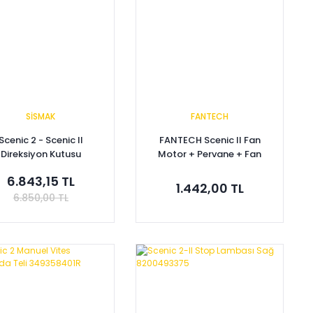
SİSMAK
FANTECH
Scenic 2 - Scenic II
FANTECH Scenic II Fan
Direksiyon Kutusu
Motor + Pervane + Fan
0463517-8200892104-
Şasesi 7701071862
6.843,15 TL
200324632 Komple
7701071863
1.442,00 TL
6.850,00 TL
Sepete Ekle
Sepete Ekle