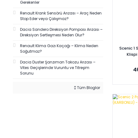
Gerekenler
Renault Krank Sensörü Arızası – Araç Neden
Stop Eder veya Çalışmaz?
Dacia Sandero Direksiyon Pompası Arızası –
Direksiyon Sertleşmesi Neden Olur?
Renault Klima Gazı Kaçağı – Klima Neden
Scenic 1 
Soğutmaz?
Klisp
Dacia Duster Şanzıman Takozu Arızası –
Vites Geçişlerinde Vuruntu ve Titreşim
4
Sorunu
Tüm Bloglar
Se