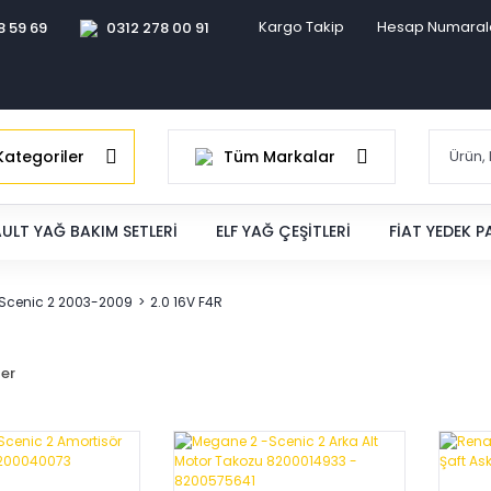
Kargo Takip
Hesap Numaral
8 59 69
0312 278 00 91
ategoriler
Tüm Markalar
ULT YAĞ BAKIM SETLERI
ELF YAĞ ÇEŞITLERI
FIAT YEDEK 
 Scenic 2 2003-2009
2.0 16V F4R
ler