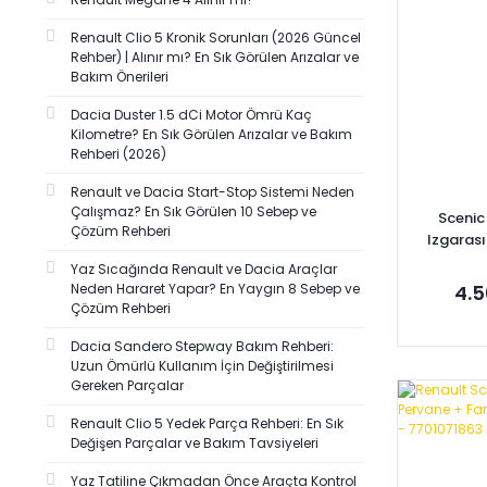
İTHAL (2)
Renault Clio 5 Kronik Sorunları (2026 Güncel
SAGEMFRANS (2)
Rehber) | Alınır mı? En Sık Görülen Arızalar ve
Bakım Önerileri
SPJ (2)
AUTOPART (1)
Dacia Duster 1.5 dCi Motor Ömrü Kaç
Kilometre? En Sık Görülen Arızalar ve Bakım
BOSCH (1)
Rehberi (2026)
BRAXIS (1)
Renault ve Dacia Start-Stop Sistemi Neden
DE-GA (1)
Çalışmaz? En Sık Görülen 10 Sebep ve
Scenic
Çözüm Rehberi
Izgarası
FANTECH (1)
77
Yaz Sıcağında Renault ve Dacia Araçlar
FİLTRE SETİ (1)
Neden Hararet Yapar? En Yaygın 8 Sebep ve
4.5
FUJİ-GRAT (1)
Çözüm Rehberi
GRAT-RBW SİLECEK (1)
Dacia Sandero Stepway Bakım Rehberi:
Uzun Ömürlü Kullanım İçin Değiştirilmesi
GUA (1)
Gereken Parçalar
HATTAT (1)
Se
Renault Clio 5 Yedek Parça Rehberi: En Sık
KUZEN (1)
Değişen Parçalar ve Bakım Tavsiyeleri
MAYSAN (1)
Yaz Tatiline Çıkmadan Önce Araçta Kontrol