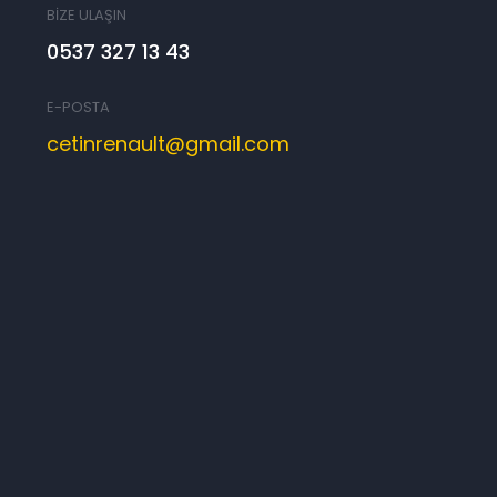
BİZE ULAŞIN
0537 327 13 43
E-POSTA
cetinrenault@gmail.com