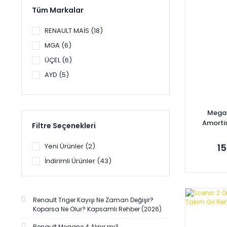
Tüm Markalar
RENAULT MAİS (18)
MGA (6)
ÜÇEL (6)
AYD (5)
DEPO-TYC (5)
İBRAŞ (5)
Megan
SNR (4)
Amorti
Filtre Seçenekleri
82
KALE (3)
Yeni Ürünler (2)
15
KAYA PLASTİK (3)
İndirimli Ürünler (43)
OKSA (3)
ORJİNAL (3)
VALEO (3)
Se
Renault Triger Kayışı Ne Zaman Değişir?
GVA (2)
Koparsa Ne Olur? Kapsamlı Rehber (2026)
HELLA (2)
Renault Megane 4 Alınır mı?