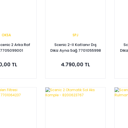
OKSA
SPJ
Scenic 2 Arka Raf
Scenic 2-II Katlanır Dış
Sc
i 7705099001
Dikiz Ayna Sağ 7701055998
Diki
0,00 TL
4.790,00 TL
pete Ekle
Sepete Ekle