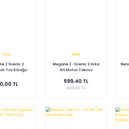
ÜÇEL
MGA
e 2 Scenic 2
Megane 2 -Scenic 2 Arka
Rena
sör Toz Körüğü
Alt Motor Takozu
00040073
8200014933 - 8200575641
599,40 TL
0,00 TL
600,00 TL
pete Ekle
Sepete Ekle