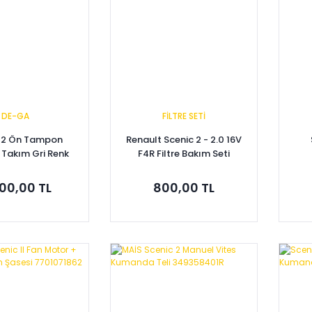
DE-GA
FİLTRE SETİ
 2 Ön Tampon
Renault Scenic 2 - 2.0 16V
 Takım Gri Renk
F4R Filtre Bakım Seti
01477303
820
8
00,00 TL
800,00 TL
pete Ekle
Sepete Ekle