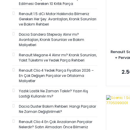
MOTRİO (1)
Edilmesi Gereken 10 Kritik Parça
PURFLUX (1)
Renault 1.5 dCi Motor Hakkında Bilmeniz
SİSMAK (1)
Gereken Her Şey: Avantajları, Kronik Sorunları
ve Bakım Rehberi
TRW (1)
Dacia Sandero Stepway Alınır mı?
YAZI MONOGRAM (1)
Avantajları, Kronik Sorunları ve Bakım
Maliyetleri
Renault Sc
Renault Megane 4 Alınır mı? Kronik Sorunları,
+ Perva
Yakıt Tüketimi ve Yedek Parça Rehberi
77010718
Renault Clio 4 Yedek Parça Fiyatları 2026 –
2.5
En Çok Değişen Parçalar ve Ortalama
Maliyetler
Yazlık Lastik Ne Zaman Takılır? Yazın Kış
Lastiği Kullanılır mı?
Se
Dacia Duster Bakım Rehberi: Hangi Parçalar
Ne Zaman Değiştirilmeli?
Renault Clio 4 En Çok Arızalanan Parçalar
Nelerdir? Satın Almadan Önce Bilmeniz