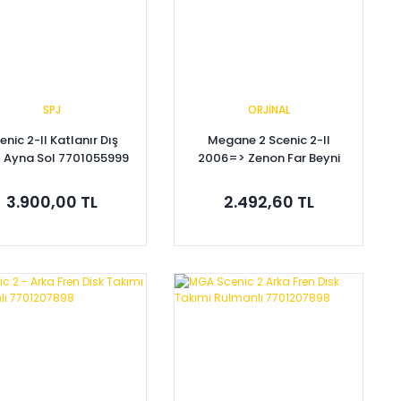
SPJ
ORJİNAL
enic 2-II Katlanır Dış
Megane 2 Scenic 2-II
z Ayna Sol 7701055999
2006=> Zenon Far Beyni
7701208945
3.900,00 TL
2.492,60 TL
Sepete Ekle
Sepete Ekle