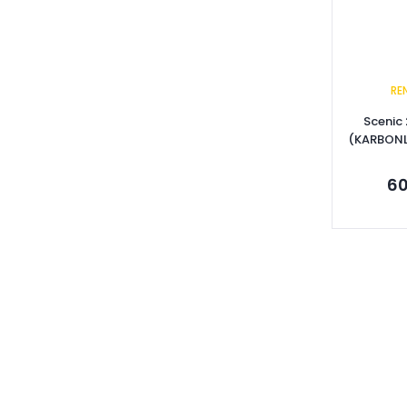
RE
Scenic 
(KARBONL
60
Se