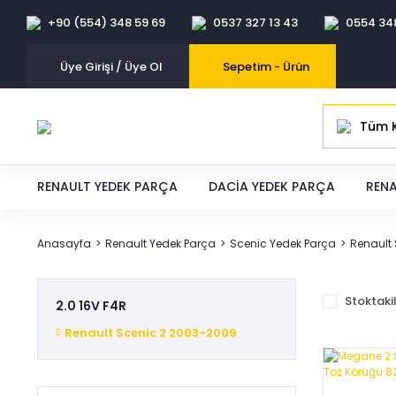
+90 (554) 348 59 69
0537 327 13 43
0554 34
Üye Girişi / Üye Ol
Sepetim -
Ürün
Tüm K
RENAULT YEDEK PARÇA
DACIA YEDEK PARÇA
RENA
Anasayfa
Renault Yedek Parça
Scenic Yedek Parça
Renault
Stoktaki
2.0 16V F4R
Renault Scenic 2 2003-2009