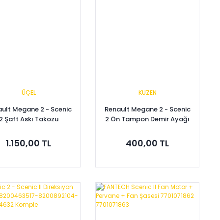
ÜÇEL
KUZEN
ult Megane 2 - Scenic
Renault Megane 2 - Scenic
2 Şaft Askı Takozu
2 Ön Tampon Demir Ayağı
397740385R
Sağ 8200011107
1.150,00 TL
400,00 TL
Sepete Ekle
Sepete Ekle