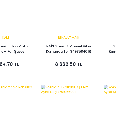
KALE
RENAULT MAİS
enic II Fan Motor
MAİS Scenic 2 Manuel Vites
S
ne + Fan Şasesi
Kumanda Teli 349358401R
Kum
62 - 7701071863
64,70 TL
8.662,50 TL
pete Ekle
Sepete Ekle