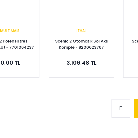
NAULT MAİS
İTHAL
2 Polen Filtresi
Scenic 2 Otomatik Sol Aks
Sce
U) - 7701064237
Komple - 8200623767
0,00 TL
3.106,48 TL
pete Ekle
Sepete Ekle