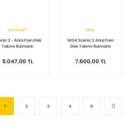
AUTOPART
MGA
nic 2 - Arka Fren Disk
MGA Scenic 2 Arka Fren
Takımı Rulmanlı
Disk Takımı Rulmanlı
7701207898
7701207898
5.047,00 TL
7.600,00 TL
Sepete Ekle
Sepete Ekle
1
2
3
4
5