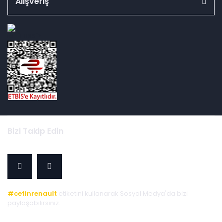
Alışveriş
id="ETBIS">
Bizi Takip Edin
#cetinrenault
etiketini kullanarak Sosyal Medya'da bizi
paylaşabilirsiniz.