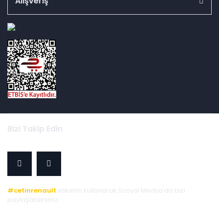
Alışveriş
id="ETBIS">
Bizi Takip Edin
#cetinrenault
etiketini kullanarak Sosyal Medya'da bizi
paylaşabilirsiniz.