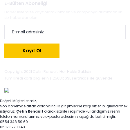
E-Bülten Aboneliği
Haber listemize kayıt olarak bizden ve kampanyalarımızdan ilk
siz haberdar olun.
Kayıt Ol
Copyright 2021 Cetin Renault. Her Hakkı Saklıdır.
Tüm kredi kartı bilgileriniz 256Bit SSL sertifikası ile güvende.
Değerli Müşterilerimiz,
Son dönemde artan dolandırıcılık girişimlerine karşı sizleri bilgilendirmek
istiyoruz.
Çetin Renault
olarak sizinle iletişimde kullandığımız resmi
telefon numaralarımız ve e-posta adresimiz aşağıda belirtilmiştir:
0554 348 59 69
0537 327 13 43