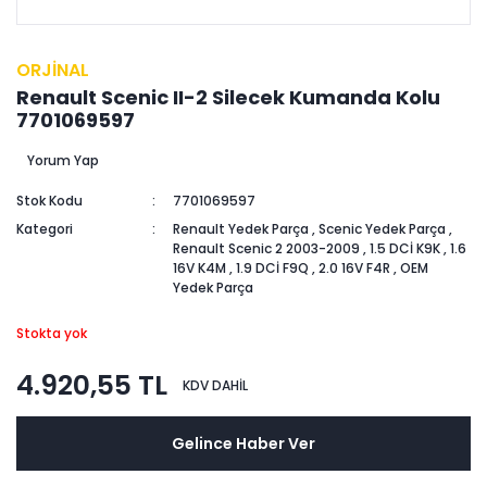
ORJİNAL
Renault Scenic II-2 Silecek Kumanda Kolu
7701069597
Yorum Yap
Stok Kodu
7701069597
Kategori
Renault Yedek Parça
,
Scenic Yedek Parça
,
Renault Scenic 2 2003-2009
,
1.5 DCİ K9K
,
1.6
16V K4M
,
1.9 DCİ F9Q
,
2.0 16V F4R
,
OEM
Yedek Parça
Stokta yok
4.920,55 TL
KDV DAHİL
Gelince Haber Ver