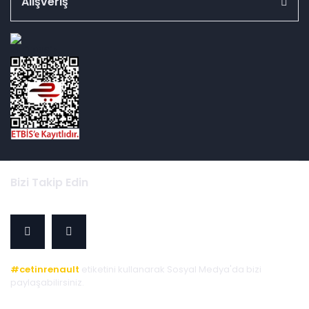
Alışveriş
id="ETBIS">
Bizi Takip Edin
#cetinrenault
etiketini kullanarak Sosyal Medya'da bizi
paylaşabilirsiniz.