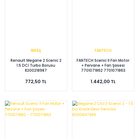
İBRAŞ
FANTECH
Renault Megane 2 Scenic 2
FANTECH Scenic II Fan Motor
1.5 DCİ Turbo Borusu
+ Pervane + Fan Şasesi
8200218987
7701071862 7701071863
772,50 TL
1.442,00 TL