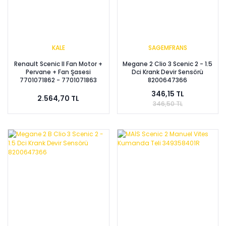
KALE
SAGEMFRANS
Renault Scenic II Fan Motor +
Megane 2 Clio 3 Scenic 2 - 1.5
Pervane + Fan Şasesi
Dci Krank Devir Sensörü
7701071862 - 7701071863
8200647366
346,15 TL
2.564,70 TL
346,50 TL