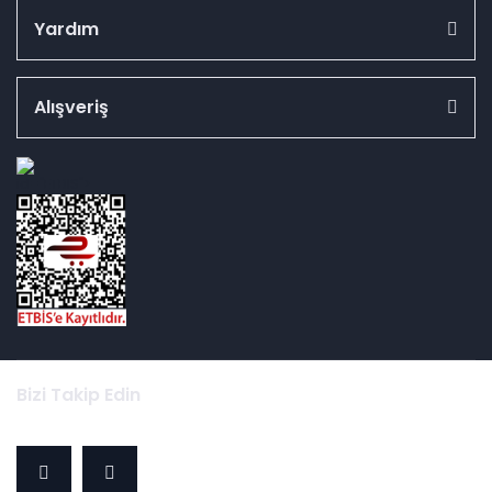
Yardım
Alışveriş
id="ETBIS">
Bizi Takip Edin