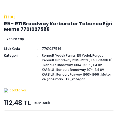
İTHAL
R9 - R11 Broadway Karbüratör Tabanca Eğri
Meme 7701027586
Yorum Yap
Stok Kodu
7701027586
Kategori
Renault Yedek Parça
,
R9 Yedek Parça
,
Renault Broadway 1985-1993
,
1.4 8V KARB.LÜ
,
Renault Broadway 1994-1996
,
1.4 8V
KARB.LÜ
,
Renault Broadway 97-
,
1.4 8V
KARB.LÜ
,
Renault Fairway 1993-1996
,
Motor
ve Şanzıman
,
TY_kategori
Stokta var
112,48 TL
KDV DAHİL