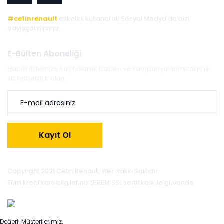
#cetinrenault
etiketini kullanarak Sosyal Medya'da bizi
paylaşabilirsiniz.
E-Bülten Aboneliği
Haber listemize kayıt olarak bizden ve kampanyalarımızdan ilk
siz haberdar olun.
Kayıt Ol
Copyright 2021 Cetin Renault. Her Hakkı Saklıdır.
Tüm kredi kartı bilgileriniz 256Bit SSL sertifikası ile güvende.
Değerli Müşterilerimiz,