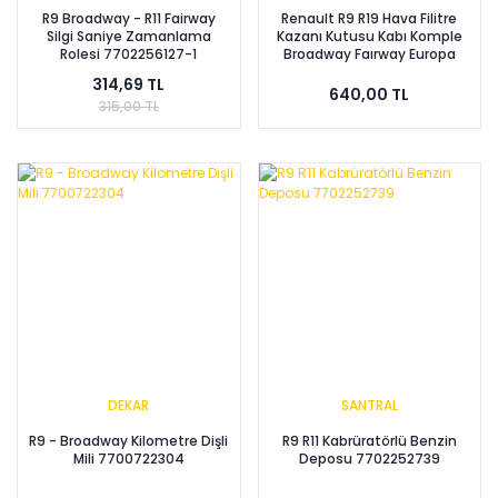
R9 Broadway - R11 Fairway
Renault R9 R19 Hava Filitre
Silgi Saniye Zamanlama
Kazanı Kutusu Kabı Komple
Rolesi 7702256127-1
Broadway Faırway Europa
7700732100 -Yerli Üretim
314,69 TL
640,00 TL
315,00 TL
DEKAR
SANTRAL
R9 - Broadway Kilometre Dişli
R9 R11 Kabrüratörlü Benzin
Mili 7700722304
Deposu 7702252739