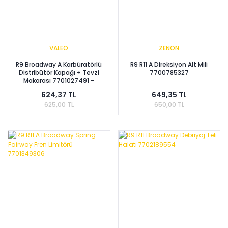
VALEO
ZENON
R9 Broadway A Karbüratörlü
R9 R11 A Direksiyon Alt Mili
Distribütör Kapağı + Tevzi
7700785327
Makarası 7701027491 -
7701407310
624,37 TL
649,35 TL
625,00 TL
650,00 TL