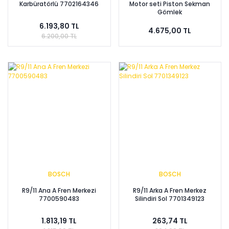
Karbüratörlü 7702164346
Motor seti Piston Sekman
Gömlek
6.193,80 TL
4.675,00 TL
6.200,00 TL
BOSCH
BOSCH
R9/11 Ana A Fren Merkezi
R9/11 Arka A Fren Merkez
7700590483
Silindiri Sol 7701349123
1.813,19 TL
263,74 TL