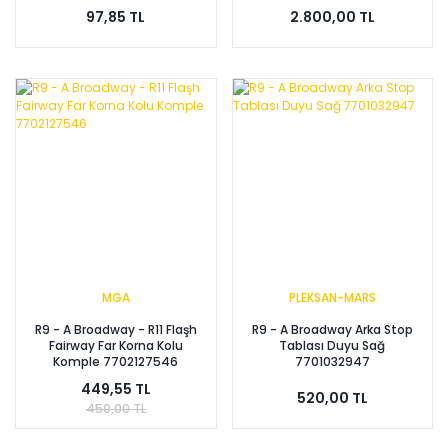
97,85 TL
2.800,00 TL
MGA
PLEKSAN-MARS
R9 - A Broadway - R11 Flaşh
R9 - A Broadway Arka Stop
Fairway Far Korna Kolu
Tablası Duyu Sağ
Komple 7702127546
7701032947
449,55 TL
520,00 TL
450,00 TL