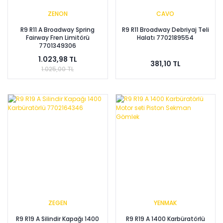
ZENON
CAVO
R9 R11 A Broadway Spring
R9 R11 Broadway Debriyaj Teli
Fairway Fren Limitörü
Halatı 7702189554
7701349306
1.023,98 TL
381,10 TL
1.025,00 TL
ZEGEN
YENMAK
R9 R19 A Silindir Kapağı 1400
R9 R19 A 1400 Karbüratörlü