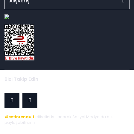
Alışveriş
id="ETBIS">
Bizi Takip Edin
#cetinrenault
etiketini kullanarak Sosyal Medya'da bizi
paylaşabilirsiniz.