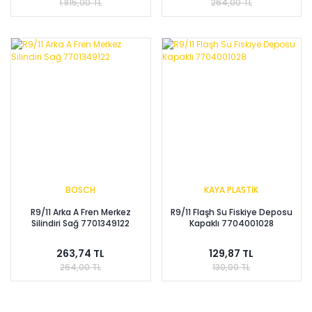
1.815,00 TL
264,00 TL
BOSCH
KAYA PLASTİK
R9/11 Arka A Fren Merkez
R9/11 Flaşh Su Fiskiye Deposu
Silindiri Sağ 7701349122
Kapaklı 7704001028
263,74 TL
129,87 TL
264,00 TL
130,00 TL