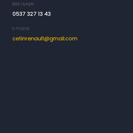
BİZE ULAŞIN
0537 327 13 43
E-POSTA
cetinrenault@gmail.com