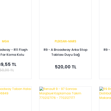
MGA
PLEKSAN-MARS
adway - R11 Flaşh
R9 - A Broadway Arka Stop
R9 -
 Far Korna Kolu
Tablası Duyu Sağ
e 7702127546
7701032947
9,55 TL
520,00 TL
50,00 TL
pete Ekle
Sepete Ekle