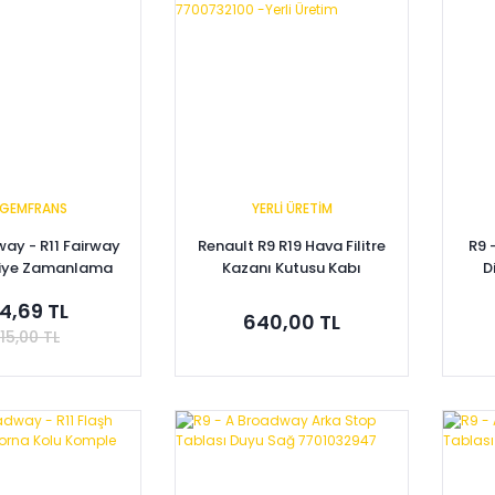
GEMFRANS
YERLİ ÜRETİM
ay - R11 Fairway
Renault R9 R19 Hava Filitre
R9 
aniye Zamanlama
Kazanı Kutusu Kabı
D
 7702256127-1
Komple Broadway Faırway
14,69 TL
Europa 7700732100 -Yerli
640,00 TL
Üretim
15,00 TL
pete Ekle
Sepete Ekle