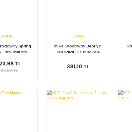
ZENON
CAVO
 Broadway Spring
R9 R11 Broadway Debriyaj
R9
 Fren Limitörü
Teli Halatı 7702189554
01349306
023,98 TL
381,10 TL
025,00 TL
pete Ekle
Sepete Ekle