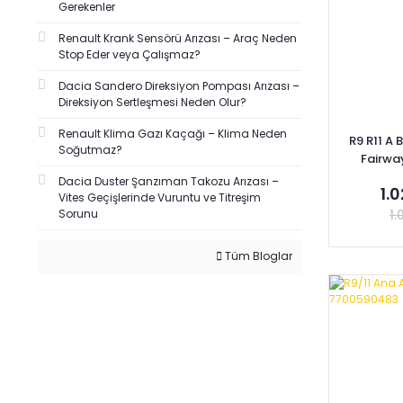
Gerekenler
MAYSAN (2)
Renault Krank Sensörü Arızası – Araç Neden
METSAN (2)
Stop Eder veya Çalışmaz?
MOTORTECH (2)
Dacia Sandero Direksiyon Pompası Arızası –
ÖZDE ANIL (2)
Direksiyon Sertleşmesi Neden Olur?
SACHS (2)
Renault Klima Gazı Kaçağı – Klima Neden
R9 R11 A
SKT (2)
Soğutmaz?
Fairway
ALFA (1)
77
Dacia Duster Şanzıman Takozu Arızası –
1.
Vites Geçişlerinde Vuruntu ve Titreşim
ATİK (1)
1.
Sorunu
BİRLİK (1)
DELPHI (1)
Tüm Bloglar
DODUCO (1)
Se
DOĞANER (1)
EKOL (1)
EMA-MFK (1)
FUJİ-GRAT (1)