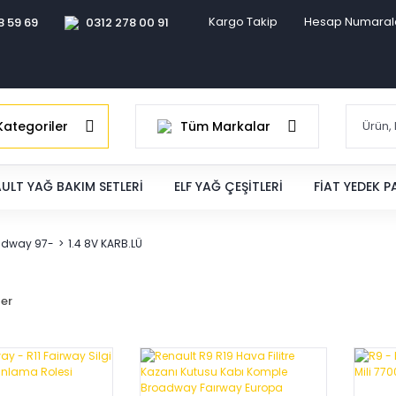
Kargo Takip
Hesap Numaral
8 59 69
0312 278 00 91
ategoriler
Tüm Markalar
ULT YAĞ BAKIM SETLERI
ELF YAĞ ÇEŞITLERI
FIAT YEDEK 
adway 97-
1.4 8V KARB.LÜ
ler