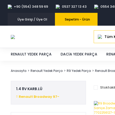
+90 (554) 348 59 69
0537 327 13 43
0554 34
Üye Girişi / Üye Ol
Sepetim -
Ürün
Tüm K
RENAULT YEDEK PARÇA
DACIA YEDEK PARÇA
RENA
Anasayfa
Renault Yedek Parça
R9 Yedek Parça
Renault Bro
Stoktaki
1.4 8V KARB.LÜ
Renault Broadway 97-