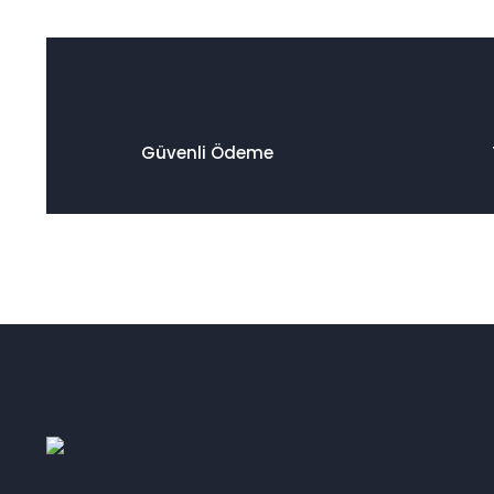
SİSMAK (1)
SODSAN (1)
SOFABEX (1)
TRİMPART (1)
Güvenli Ödeme
TRW (1)
VALEO CLASİC (1)
WABRO (1)
WALBURG (1)
YAĞ BAKIM SETİ (1)
YENMAK (1)
YERLİ KAPORTA (1)