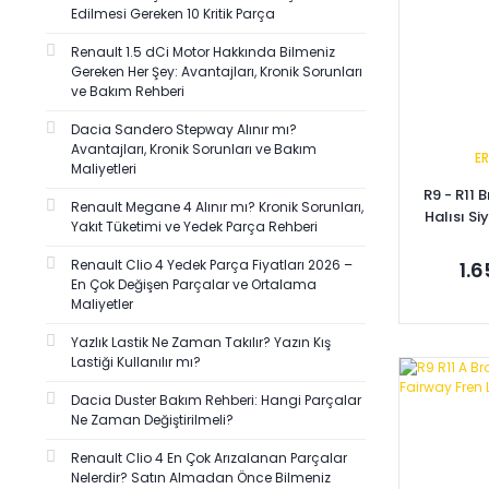
VERNET (4)
Edilmesi Gereken 10 Kritik Parça
ZENON (4)
Renault 1.5 dCi Motor Hakkında Bilmeniz
AFT (3)
Gereken Her Şey: Avantajları, Kronik Sorunları
ve Bakım Rehberi
ART-ERAYNA (3)
Dacia Sandero Stepway Alınır mı?
CİFAM-METELLİ (3)
Avantajları, Kronik Sorunları ve Bakım
E
DEPO-TYC (3)
Maliyetleri
R9 - R11
GB (3)
Renault Megane 4 Alınır mı? Kronik Sorunları,
Halısı S
Yakıt Tüketimi ve Yedek Parça Rehberi
SEGER (3)
URS (3)
Renault Clio 4 Yedek Parça Fiyatları 2026 –
1.
En Çok Değişen Parçalar ve Ortalama
ZEGEN (3)
Maliyetler
AKAR DÖŞEME (2)
Yazlık Lastik Ne Zaman Takılır? Yazın Kış
BRUCKE (2)
Lastiği Kullanılır mı?
Se
EGEKARAYEL (2)
Dacia Duster Bakım Rehberi: Hangi Parçalar
FARBA (2)
Ne Zaman Değiştirilmeli?
KALE (2)
Renault Clio 4 En Çok Arızalanan Parçalar
Nelerdir? Satın Almadan Önce Bilmeniz
KAYZEN (2)