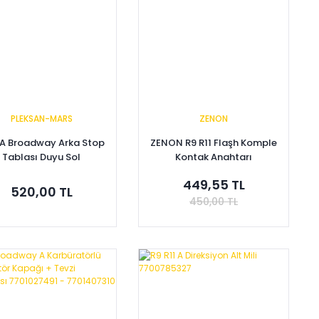
PLEKSAN-MARS
ZENON
 A Broadway Arka Stop
ZENON R9 R11 Flaşh Komple
Tablası Duyu Sol
Kontak Anahtarı
7701032949
7700813973 7700772942
449,55 TL
520,00 TL
450,00 TL
Sepete Ekle
Sepete Ekle