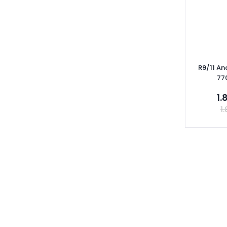
GENMOT (1)
GOETZE-ISS-NÜRAL (1)
GRAF (1)
GRAT-RBW SİLECEK (1)
GUA (1)
R9/11 An
HASEFE (1)
77
MANAS (1)
1.
MAPA (1)
1.
OES (1)
OKOTECH (1)
ORJİN (1)
Se
ORJİNAL (1)
ÖZGAYD (1)
PUGA (1)
SALMAN (1)
SANTRAL (1)