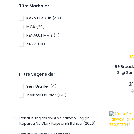
Tüm Markalar
KAYA PLASTİK (42)
MGA (29)
RENAULT MAİS (11)
ANKA (10)
YERLİ ÜRETİM (10)
SA
DÖRTEL (9)
R9 Broadw
AYHAN PLASTİK (7)
Silgi S
Filtre Seçenekleri
Rolesi
İTHAL (7)
3
Yeni Ürünler (4)
OTO CONTA-ROYAL (7)
3
İndirimli Ürünler (178)
PLEKSAN-MARS (7)
MAKO (6)
MARAL (6)
Se
Renault Triger Kayışı Ne Zaman Değişir?
SOSA (6)
Koparsa Ne Olur? Kapsamlı Rehber (2026)
AYD (5)
Renault Megane 4 Alınır mı?