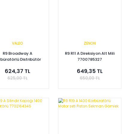
VALEO
ZENON
R9 Broadway A
R9 R11 A Direksiyon Alt Mili
büratörlü Distribütör
7700785327
ağı + Tevzi Makarası
624,37 TL
649,35 TL
1027491 - 7701407310
625,00 TL
650,00 TL
Sepete Ekle
Sepete Ekle