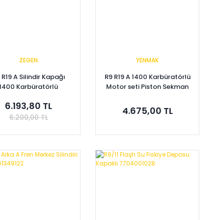
ZEGEN
YENMAK
 R19 A Silindir Kapağı
R9 R19 A 1400 Karbüratörlü
1400 Karbüratörlü
Motor seti Piston Sekman
7702164346
Gömlek
6.193,80 TL
4.675,00 TL
6.200,00 TL
Sepete Ekle
Sepete Ekle