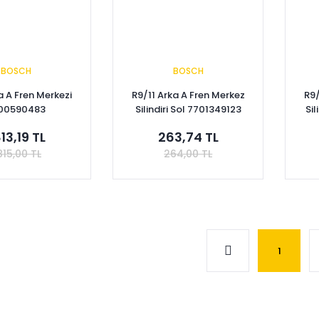
BOSCH
BOSCH
a A Fren Merkezi
R9/11 Arka A Fren Merkez
R9/
00590483
Silindiri Sol 7701349123
Si
813,19 TL
263,74 TL
815,00 TL
264,00 TL
pete Ekle
Sepete Ekle
1