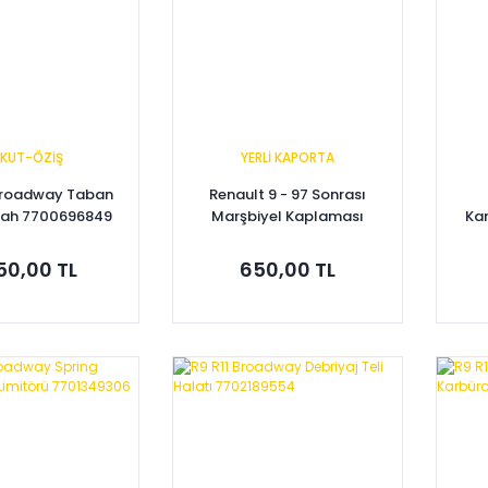
RKUT-ÖZİŞ
YERLİ KAPORTA
 Broadway Taban
Renault 9 - 97 Sonrası
iyah 7700696849
Marşbiyel Kaplaması
Kar
Takım 7702127176 -
Kap
7702127177
770
650,00 TL
650,00 TL
pete Ekle
Sepete Ekle