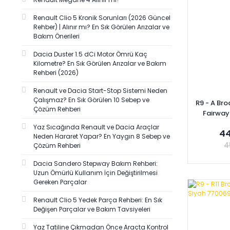
BOSCH (5)
Renault Clio 5 Kronik Sorunları (2026 Güncel
İBRAŞ (5)
Rehber) | Alınır mı? En Sık Görülen Arızalar ve
Bakım Önerileri
SAGEMFRANS (5)
ÜÇEL (5)
Dacia Duster 1.5 dCi Motor Ömrü Kaç
Kilometre? En Sık Görülen Arızalar ve Bakım
ÜNÜVAR (5)
Rehberi (2026)
ALPER (4)
Renault ve Dacia Start-Stop Sistemi Neden
CAVO (4)
Çalışmaz? En Sık Görülen 10 Sebep ve
R9 - A Bro
Çözüm Rehberi
Fairway
DEKAR (4)
Kompl
Yaz Sıcağında Renault ve Dacia Araçlar
ERKUT-ÖZİŞ (4)
44
Neden Hararet Yapar? En Yaygın 8 Sebep ve
GVA (4)
4
Çözüm Rehberi
MİTA (4)
Dacia Sandero Stepway Bakım Rehberi:
Uzun Ömürlü Kullanım İçin Değiştirilmesi
OKSA (4)
Gereken Parçalar
SNR (4)
Se
Renault Clio 5 Yedek Parça Rehberi: En Sık
TİSA (4)
Değişen Parçalar ve Bakım Tavsiyeleri
VALEO (4)
Yaz Tatiline Çıkmadan Önce Araçta Kontrol