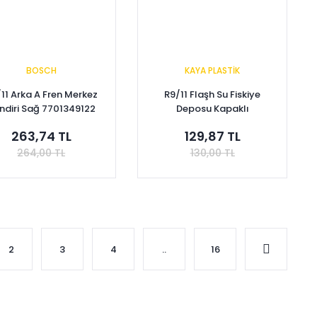
BOSCH
KAYA PLASTİK
11 Arka A Fren Merkez
R9/11 Flaşh Su Fiskiye
lindiri Sağ 7701349122
Deposu Kapaklı
7704001028
263,74 TL
129,87 TL
264,00 TL
130,00 TL
Sepete Ekle
Sepete Ekle
2
3
4
..
16