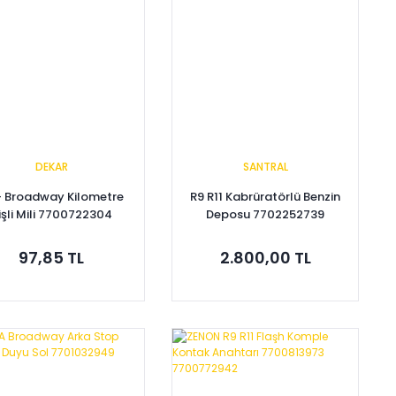
DEKAR
SANTRAL
- Broadway Kilometre
R9 R11 Kabrüratörlü Benzin
işli Mili 7700722304
Deposu 7702252739
97,85 TL
2.800,00 TL
Sepete Ekle
Sepete Ekle