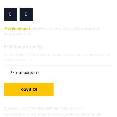
#cetinrenault
etiketini kullanarak Sosyal Medya'da bizi
paylaşabilirsiniz.
E-Bülten Aboneliği
Haber listemize kayıt olarak bizden ve kampanyalarımızdan ilk
siz haberdar olun.
Kayıt Ol
Copyright 2021 Cetin Renault. Her Hakkı Saklıdır.
Tüm kredi kartı bilgileriniz 256Bit SSL sertifikası ile güvende.