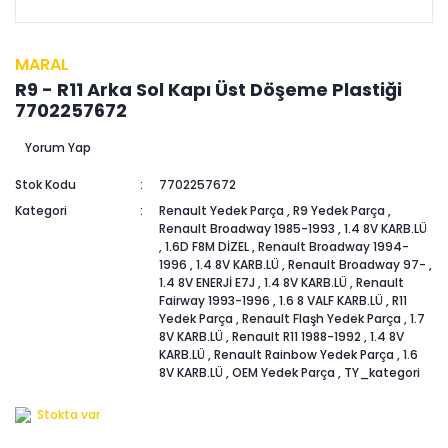
MARAL
R9 - R11 Arka Sol Kapı Üst Döşeme Plastiği
7702257672
Yorum Yap
Stok Kodu
7702257672
Kategori
Renault Yedek Parça
,
R9 Yedek Parça
,
Renault Broadway 1985-1993
,
1.4 8V KARB.LÜ
,
1.6D F8M DİZEL
,
Renault Broadway 1994-
1996
,
1.4 8V KARB.LÜ
,
Renault Broadway 97-
,
1.4 8V ENERJİ E7J
,
1.4 8V KARB.LÜ
,
Renault
Fairway 1993-1996
,
1.6 8 VALF KARB.LÜ
,
R11
Yedek Parça
,
Renault Flaşh Yedek Parça
,
1.7
8V KARB.LÜ
,
Renault R11 1988-1992
,
1.4 8V
KARB.LÜ
,
Renault Rainbow Yedek Parça
,
1.6
8V KARB.LÜ
,
OEM Yedek Parça
,
TY_kategori
Stokta var