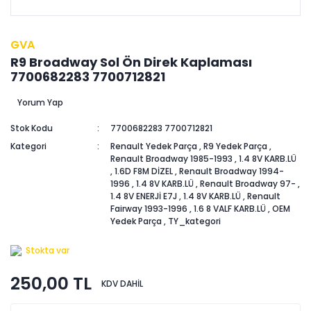
GVA
R9 Broadway Sol Ön Direk Kaplaması
7700682283 7700712821
Yorum Yap
Stok Kodu
7700682283 7700712821
Kategori
Renault Yedek Parça
,
R9 Yedek Parça
,
Renault Broadway 1985-1993
,
1.4 8V KARB.LÜ
,
1.6D F8M DİZEL
,
Renault Broadway 1994-
1996
,
1.4 8V KARB.LÜ
,
Renault Broadway 97-
,
1.4 8V ENERJİ E7J
,
1.4 8V KARB.LÜ
,
Renault
Fairway 1993-1996
,
1.6 8 VALF KARB.LÜ
,
OEM
Yedek Parça
,
TY_kategori
Stokta var
250,00 TL
KDV DAHİL