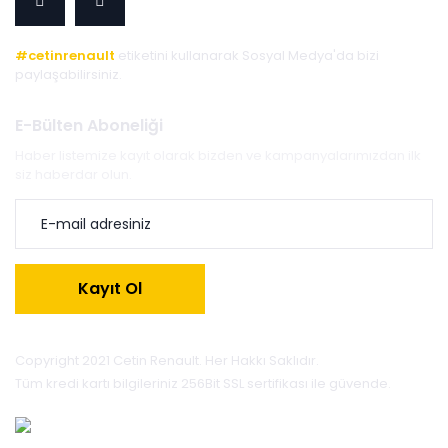
#cetinrenault
etiketini kullanarak Sosyal Medya'da bizi
paylaşabilirsiniz.
E-Bülten Aboneliği
Haber listemize kayıt olarak bizden ve kampanyalarımızdan ilk
siz haberdar olun.
Kayıt Ol
Copyright 2021 Cetin Renault. Her Hakkı Saklıdır.
Tüm kredi kartı bilgileriniz 256Bit SSL sertifikası ile güvende.