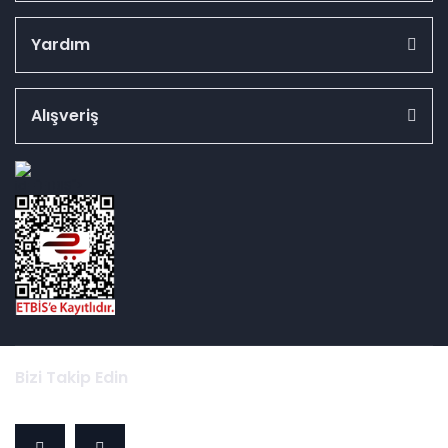
Yardım
Alışveriş
id="ETBIS">
Bizi Takip Edin