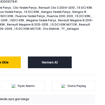
-8200337841
k Parça
,
Clio Yedek Parça
,
Renault Clio 3 2004-2010
,
1.5 DCİ K9K
us Yedek Parça
,
1.5 DCİ K9K
,
Kangoo Yedek Parça
,
Kangoo III
1.5DCİ K9K
,
Fluence Yedek Parça
,
Fluence 2010-2013
,
1.5 DCİ K9K
,
-2016
,
1.5DCİ K9K
,
Megane Yedek Parça
,
Renault Megane III 2010-
 K9K
,
Renault Megane III 2013-2015
,
1.5 DCİ K9K MOTOR
,
Reanult
006-2009
,
1.5 DCİ K9K MOTOR
,
Oto Elektrik
,
TY_kategori
 Ekle
Hemen Al
Fiyat Alarmı
Ürünü Paylaş
işlerde aynı gün kargo