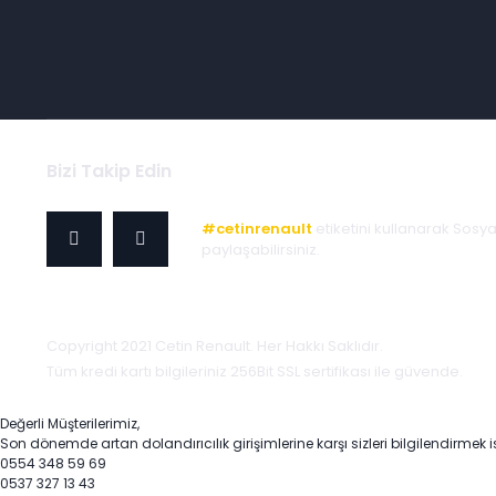
Bizi Takip Edin
#cetinrenault
etiketini kullanarak Sosy
paylaşabilirsiniz.
Copyright 2021 Cetin Renault. Her Hakkı Saklıdır.
Tüm kredi kartı bilgileriniz 256Bit SSL sertifikası ile güvende.
Değerli Müşterilerimiz,
Son dönemde artan dolandırıcılık girişimlerine karşı sizleri bilgilendirmek i
0554 348 59 69
0537 327 13 43