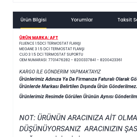
Ürün Bilgisi
Yorumlar
Taksit S
ÜRÜN MARKA: AFT
FLUENCE 1.5DCİ TERMOSTAT FLANŞI
MEGANE 3 1.5 DCİ TERMOSTAT FLANŞI
CLİO 3 1.5 DCİ TERMOSTAT SUPORTU
OEM NUMARASI: 7701476282 - 8200337841 - 8200423361
KARGO İLE GÖNDERİM YAPMAKTAYIZ
Ürünlerimiz Adınıza Ya Da Firmanıza Faturalı Olarak Gö
Ürünlerde Markası Belirtilen Dışında Ürün Gönderilmez
Ürünlerimiz Resimde Görülen Ürünün Aynısı Gönderilm
NOT: ÜRÜNÜN ARACINIZA AİT OLMA
DÜŞÜNÜYORSANIZ ARACINIZIN ŞAS