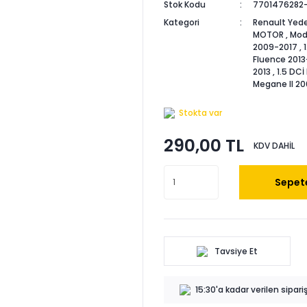
Stok Kodu
7701476282
Kategori
Renault Yede
MOTOR
,
Mod
2009-2017
,
Fluence 2013
2013
,
1.5 DCİ
Megane II 2
Stokta var
290,00 TL
KDV DAHİL
Sepete
Tavsiye Et
15:30'a kadar verilen sipar