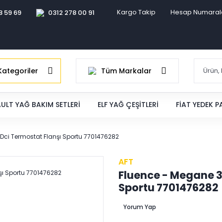
Kargo Takip
Hesap Numaral
8 59 69
0312 278 00 91
ategoriler
Tüm Markalar
ULT YAĞ BAKIM SETLERI
ELF YAĞ ÇEŞITLERI
FIAT YEDEK 
5 Dci Termostat Flanşı Sportu 7701476282
AFT
Fluence - Megane 3 
Sportu 7701476282
Yorum Yap