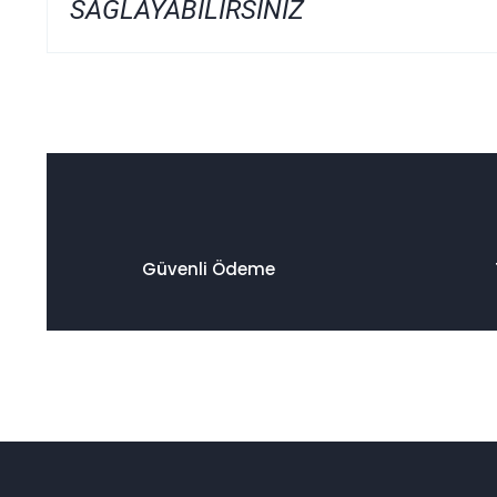
SAĞLAYABİLİRSİNİZ
Bu ürünün fiyat bilgisi, resim, ürün açıklamalarında ve diğer
Görüş ve önerileriniz için teşekkür ederiz.
Ürün resmi kalitesiz, bozuk veya görüntülenemiyor.
Ürün açıklamasında eksik bilgiler bulunuyor.
Ürün bilgilerinde hatalar bulunuyor.
Ürün fiyatı diğer sitelerden daha pahalı.
Güvenli Ödeme
Bu ürüne benzer farklı alternatifler olmalı.