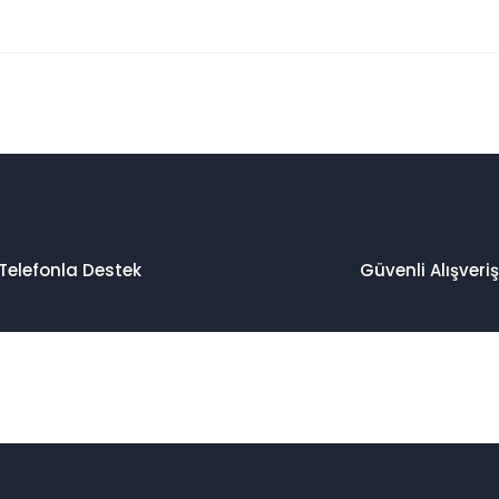
 konularda yetersiz gördüğünüz noktaları öneri formunu kullanarak taraf
Bu ürüne ilk yorumu siz yapın!
Yorum Yaz
Telefonla Destek
Güvenli Alışveriş
Gönder