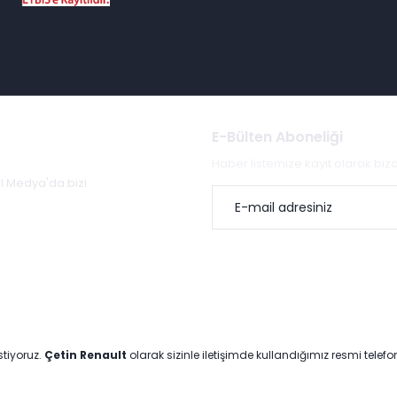
E-Bülten Aboneliği
Haber listemize kayıt olarak bi
al Medya'da bizi
stiyoruz.
Çetin Renault
olarak sizinle iletişimde kullandığımız resmi telef