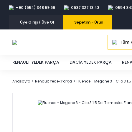
+90 (554) 348 59 69
0537 327 13 43
0554 34
Üye Girişi / Üye Ol
Sepetim -
Ürün
Tüm K
RENAULT YEDEK PARÇA
DACIA YEDEK PARÇA
RENA
Anasayfa
Renault Yedek Parça
Fluence - Megane 3 - Clio 3 1.