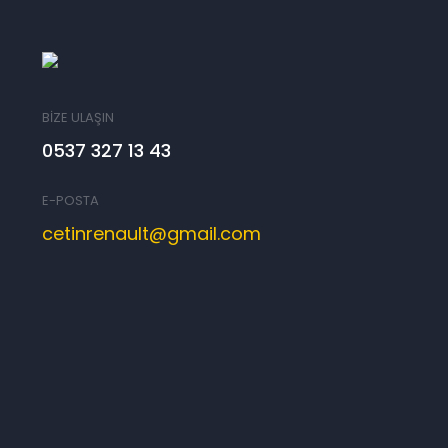
BİZE ULAŞIN
0537 327 13 43
E-POSTA
cetinrenault@gmail.com