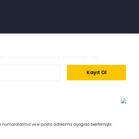
zden ve kampanyalarımızdan ilk siz haberdar olun.
Kayıt Ol
on numaralarımız ve e-posta adresimiz aşağıda belirtilmiştir: