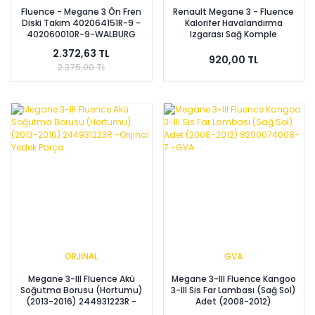
Fluence - Megane 3 Ön Fren
Renault Megane 3 - Fluence
Diski Takım 402064151R-9 -
Kalorifer Havalandırma
402060010R-9-WALBURG
Izgarası Sağ Komple
687606450R-1
2.372,63 TL
920,00 TL
2.375,00 TL
ORJİNAL
GVA
Megane 3-III Fluence Akü
Megane 3-III Fluence Kangoo
Soğutma Borusu (Hortumu)
3-III Sis Far Lambası (Sağ Sol)
(2013-2016) 244931223R -
Adet (2008-2012)
Orijinal Yedek Parça
8200074008-7 -GVA