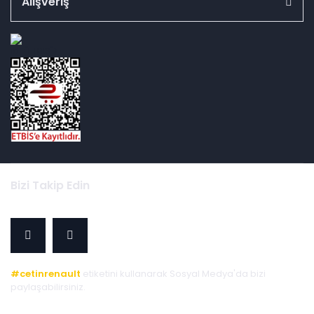
Alışveriş
id="ETBIS">
Bizi Takip Edin
#cetinrenault
etiketini kullanarak Sosyal Medya'da bizi
paylaşabilirsiniz.