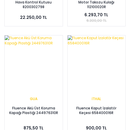
Hava Kontrol Kutusu
Motor Takozu Kulağı
8200302798
112100020R
6.293,70 TL
22.250,00 TL
6.300,00 TL
GUA
İTHAL
Fluence Akü Üst Koruma
Fluence Kaput İzalatör
Kapağı Plastiği 244976310R
Keçesi 658400016R
875,50 TL
900,00 TL