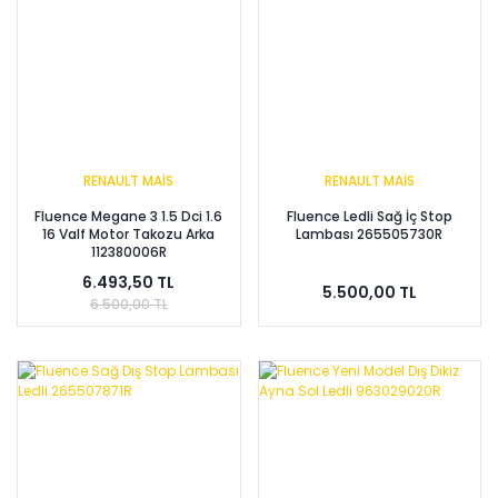
RENAULT MAİS
RENAULT MAİS
Fluence Megane 3 1.5 Dci 1.6
Fluence Ledli Sağ İç Stop
16 Valf Motor Takozu Arka
Lambası 265505730R
112380006R
6.493,50 TL
5.500,00 TL
6.500,00 TL