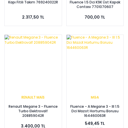
Kapı Fitili Takım 769240022R
Fluence 1.5 Dci K9K Üst Kapak
Contası 7701070607
2.317,50 TL
700,00 TL
RENAULT MAİS
MGA
Renault Megane 3 - Fluence
Fluence - A Megane 3 - III 1.5
Turbo Elektrovalf
Dci Mazot Hortumu Borusu
208859042R
164460063R
549,45 TL
3.400,00 TL