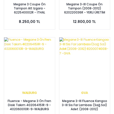
Megane 3 Coupe Ön
Megane 3-III Coupe Ön
Tampon Alt Izgara -
Tampon (2008-2012)
622540002R - İTHAL
620220036R - YERLİ ÜRETİM
8.250,00 TL
12.800,00 TL
WALBURG
GVA
Fluence - Megane 3 Ön Fren
Megane 3-III Fluence Kangoo
Diski Takım 402064151R-9 -
3-III Sis Far Lambası (Sağ Sol)
402060010R-9-WALBURG
Adet (2008-2012)
8200074008-7 -GVA