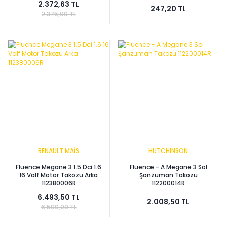
2.372,63 TL
247,20 TL
2.375,00 TL
RENAULT MAİS
HUTCHINSON
Fluence Megane 3 1.5 Dci 1.6
Fluence - A Megane 3 Sol
16 Valf Motor Takozu Arka
Şanzuman Takozu
112380006R
112200014R
6.493,50 TL
2.008,50 TL
6.500,00 TL