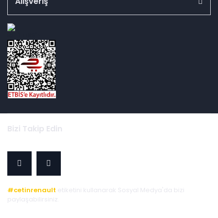
Alışveriş
id="ETBIS">
Bizi Takip Edin
#cetinrenault
etiketini kullanarak Sosyal Medya'da bizi
paylaşabilirsiniz.