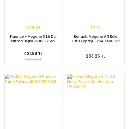
EYQUEM
İTHAL
Fluence - Megane 3 1.5 Dci
Renault Megane A 3 Röle
Isıtma Bujisi 8200682592
Kutu Kapağı - 284C40002R
421,88 TL
283,25 TL
422,30 TL