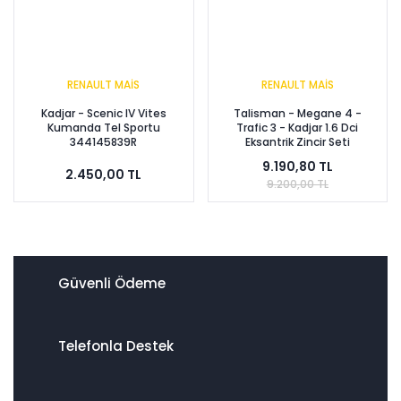
RENAULT MAİS
RENAULT MAİS
Kadjar - Scenic IV Vites
Talisman - Megane 4 -
Kumanda Tel Sportu
Trafic 3 - Kadjar 1.6 Dci
344145839R
Eksantrik Zincir Seti
130C18929R
9.190,80 TL
2.450,00 TL
9.200,00 TL
Güvenli Ödeme
Telefonla Destek