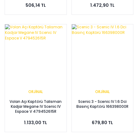
506,14 TL
1.472,90 TL
ORJİNAL
ORJİNAL
Volan Açı Kaptörü Talisman
Scenic 3 - Scenic IV 1.6 Dci
Kadjar Megane IV Scenic IV
Basınç Kaptörü 166398000R
Espace V 479452615R
1.133,00 TL
679,80 TL