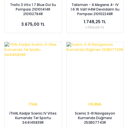
Trafic 3 Vito 1.7 Blue Dci Su
Talisman - A Megane 4- IV
Pompası 210101414R
1.6 16 Valf H4M Devirdaim Su
210102784R
Pompası 210102248R
1.748,25 TL
3.675,00 TL
1.750,00 TL
İTHAL
ORJİNAL
İTHAL Kadjar Scenic IV Vites
Scenic 3-III Navigasyon
Kumanda Tel Sportu
Kumanda Düğmesi
344145839R
253B07743R