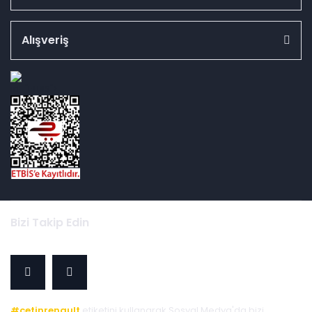
Alışveriş
id="ETBIS">
Bizi Takip Edin
#cetinrenault
etiketini kullanarak Sosyal Medya'da bizi