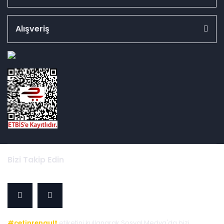
Alışveriş
id="ETBIS">
Bizi Takip Edin
#cetinrenault
etiketini kullanarak Sosyal Medya'da bizi