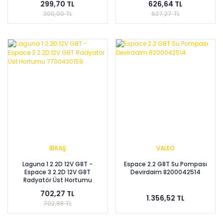
299,70 TL
626,64 TL
300,00 TL
627,27 TL
İBRAŞ
VALEO
Laguna 1 2.2D 12V G8T -
Espace 2.2 G8T Su Pompası
Espace 3 2.2D 12V G8T
Devirdaim 8200042514
Radyatör Üst Hortumu
7700430159
702,27 TL
1.356,52 TL
702,98 TL