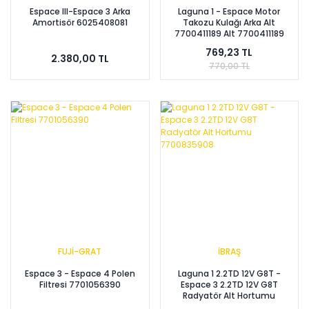
Espace III-Espace 3 Arka
Laguna 1 - Espace Motor
Amortisör 6025408081
Takozu Kulağı Arka Alt
7700411189 Alt 7700411189
769,23 TL
2.380,00 TL
770,00 TL
FUJİ-GRAT
İBRAŞ
Espace 3 - Espace 4 Polen
Laguna 1 2.2TD 12V G8T -
Filtresi 7701056390
Espace 3 2.2TD 12V G8T
Radyatör Alt Hortumu
7700835908