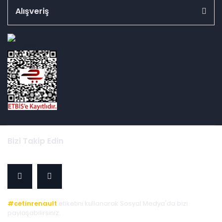
Alışveriş
id="ETBIS">
Bizi Takip Edin
#cetinrenault
etiketini kullanarak Sosyal Medya'da bizi
paylaşabilirsiniz.