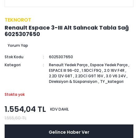
TEKNOROT
Renault Espace 3-III Alt Salıncak Tabla Sağ
6025307650
Yorum Yap
Stok Kodu
6025307650
Kategori
Renault Yedek Parça
,
Espace Yedek Parça
,
ESPACE III 96-02
,
1.9DCİ F9Q
,
2.0 16V F4R
,
2.2D 12V G8T
,
2.2DCİ G9T 16V
,
3.0 V6 24V
,
Direksiyon & Süspansiyon
,
TY_kategori
Stokta yok
1.554,04 TL
KDV DAHİL
1.555,60 TL
Gelince Haber Ver