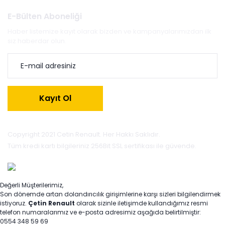
E-Bülten Aboneliği
Haber listemize kayıt olarak bizden ve kampanyalarımızdan ilk
siz haberdar olun.
Kayıt Ol
Copyright 2021 Cetin Renault. Her Hakkı Saklıdır.
Tüm kredi kartı bilgileriniz 256Bit SSL sertifikası ile güvende.
Değerli Müşterilerimiz,
Son dönemde artan dolandırıcılık girişimlerine karşı sizleri bilgilendirmek
istiyoruz.
Çetin Renault
olarak sizinle iletişimde kullandığımız resmi
telefon numaralarımız ve e-posta adresimiz aşağıda belirtilmiştir:
0554 348 59 69