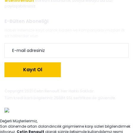
#cetinrenault
etiketini kullanarak Sosyal Medya'da bizi
paylaşabilirsiniz.
E-Bülten Aboneliği
Haber listemize kayıt olarak bizden ve kampanyalarımızdan ilk
siz haberdar olun.
Kayıt Ol
Copyright 2021 Cetin Renault. Her Hakkı Saklıdır.
Tüm kredi kartı bilgileriniz 256Bit SSL sertifikası ile güvende.
Değerli Müşterilerimiz,
Son dönemde artan dolandırıcılık girişimlerine karşı sizleri bilgilendirmek
istiyoruz.
Çetin Renault
olarak sizinle iletişimde kullandığımız resmi