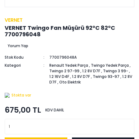
VERNET
VERNET Twingo Fan Müşürü 92°C 82°C
7700796048
Yorum Yap
Stok Kodu
7700796048A
Kategori
Renault Yedek Parça
,
Twingo Yedek Parça
,
Twingo 2 97-99
,
1.2 8V D7F
,
Twingo 3 99-
,
1.2 16V D4F
,
1.2 8V D7F
,
Twingo 93-97
,
1.2 8V
D7F
,
Oto Elektrik
Stokta var
675,00 TL
KDV DAHİL