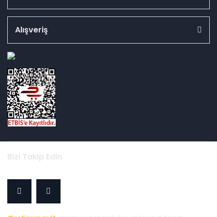
Alışveriş
id="ETBIS">
Bizi Takip Edin