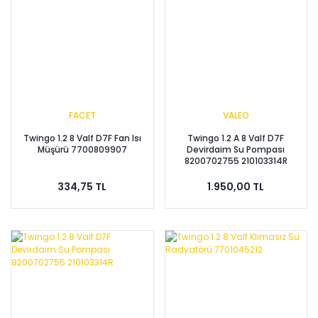
FACET
VALEO
Twingo 1.2 8 Valf D7F Fan Isı
Twingo 1.2 A 8 Valf D7F
Müşürü 7700809907
Devirdaim Su Pompası
8200702755 210103314R
334,75 TL
1.950,00 TL