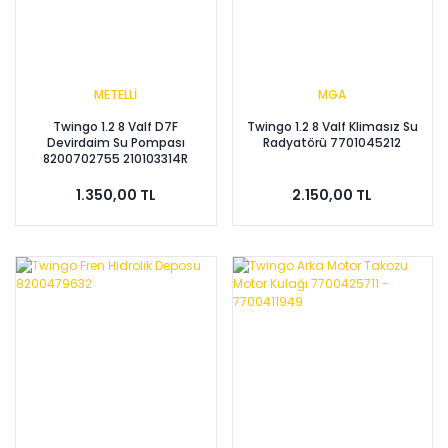
METELLİ
MGA
Twingo 1.2 8 Valf D7F
Twingo 1.2 8 Valf Klimasız Su
Devirdaim Su Pompası
Radyatörü 7701045212
8200702755 210103314R
1.350,00 TL
2.150,00 TL