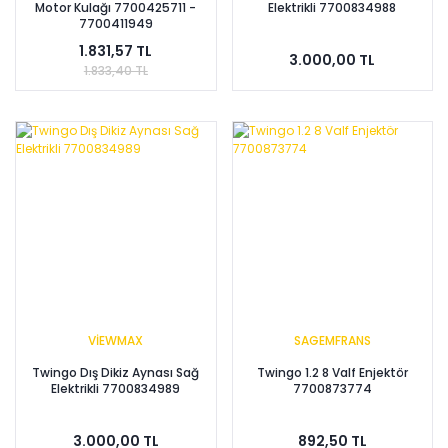
Motor Kulağı 7700425711 -
Elektrikli 7700834988
7700411949
1.831,57 TL
3.000,00 TL
1.833,40 TL
VİEWMAX
SAGEMFRANS
Twingo Dış Dikiz Aynası Sağ
Twingo 1.2 8 Valf Enjektör
Elektrikli 7700834989
7700873774
3.000,00 TL
892,50 TL