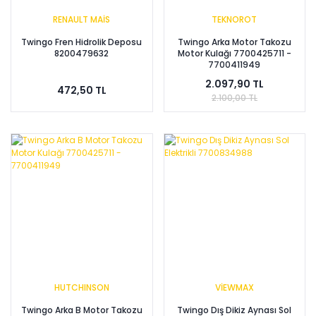
RENAULT MAİS
TEKNOROT
Twingo Fren Hidrolik Deposu
Twingo Arka Motor Takozu
8200479632
Motor Kulağı 7700425711 -
7700411949
2.097,90 TL
472,50 TL
2.100,00 TL
HUTCHINSON
VİEWMAX
Twingo Arka B Motor Takozu
Twingo Dış Dikiz Aynası Sol