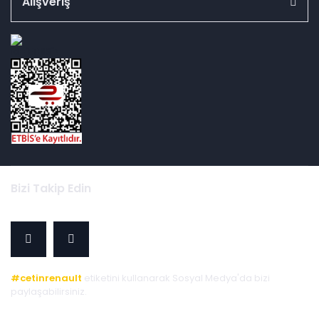
Alışveriş
id="ETBIS">
Bizi Takip Edin
#cetinrenault
etiketini kullanarak Sosyal Medya'da bizi
paylaşabilirsiniz.