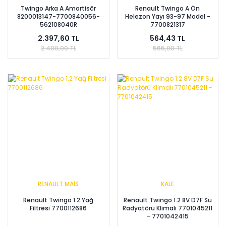
Twingo Arka A Amortisör
Renault Twingo A Ön
8200013147-7700840056-
Helezon Yayı 93-97 Model -
562108040R
7700821317
2.397,60 TL
564,43 TL
2.400,00 TL
565,00 TL
RENAULT MAİS
KALE
Renault Twingo 1.2 Yağ
Renault Twingo 1.2 8V D7F Su
Filtresi 7700112686
Radyatörü Klimalı 7701045211
- 7701042415