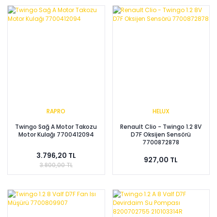
RAPRO
HELUX
Twingo Sağ A Motor Takozu
Renault Clio - Twingo 1.2 8V
Motor Kulağı 7700412094
D7F Oksijen Sensörü
7700872878
3.796,20 TL
927,00 TL
3.800,00 TL