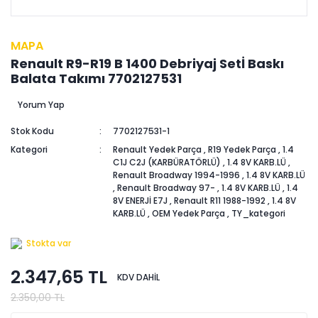
MAPA
Renault R9-R19 B 1400 Debriyaj Setİ Baskı
Balata Takımı 7702127531
Yorum Yap
Stok Kodu
7702127531-1
Kategori
Renault Yedek Parça
,
R19 Yedek Parça
,
1.4
C1J C2J (KARBÜRATÖRLÜ)
,
1.4 8V KARB.LÜ
,
Renault Broadway 1994-1996
,
1.4 8V KARB.LÜ
,
Renault Broadway 97-
,
1.4 8V KARB.LÜ
,
1.4
8V ENERJİ E7J
,
Renault R11 1988-1992
,
1.4 8V
KARB.LÜ
,
OEM Yedek Parça
,
TY_kategori
Stokta var
2.347,65 TL
KDV DAHİL
2.350,00 TL