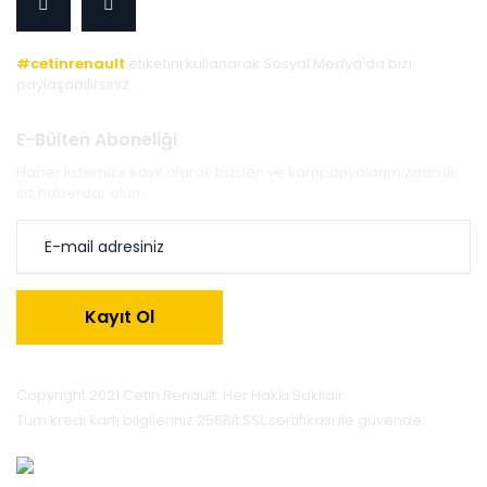
#cetinrenault
etiketini kullanarak Sosyal Medya'da bizi
paylaşabilirsiniz.
E-Bülten Aboneliği
Haber listemize kayıt olarak bizden ve kampanyalarımızdan ilk
siz haberdar olun.
Kayıt Ol
Copyright 2021 Cetin Renault. Her Hakkı Saklıdır.
Tüm kredi kartı bilgileriniz 256Bit SSL sertifikası ile güvende.