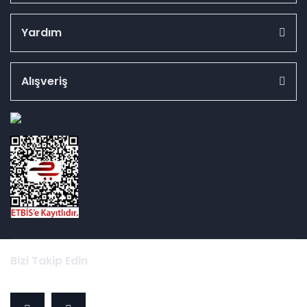
Yardım
Alışveriş
id="ETBIS">
Bizi Takip Edin