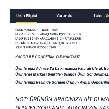
Ürün Bilgisi
Yorumlar
Taksit S
ÜRÜN MARKASI : RENAULT MAİS
MEGANE 2 1.6 16V ARAÇLARINIZ İÇİN UYGUNDUR
LAGUNA 2 1.6 16V ARAÇLARINIZ İÇİN UYGUNDUR
SCENİC 3 1.6 16V ARAÇLARINIZ İÇİN UYGUNDUR
OEM NUMRASI: 8200356346
KARGO İLE GÖNDERİM YAPMAKTAYIZ
Ürünlerimiz Adınıza Ya Da Firmanıza Faturalı Olarak Gö
Ürünlerde Markası Belirtilen Dışında Ürün Gönderilmez
Ürünlerimiz Resimde Görülen Ürünün Aynısı Gönderilm
NOT: ÜRÜNÜN ARACINIZA AİT OLMA
DÜŞÜNÜYORSANIZ ARACINIZIN ŞAS