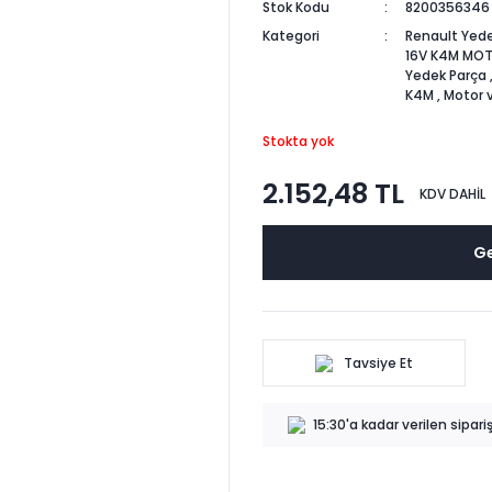
Stok Kodu
8200356346
Kategori
Renault Yede
16V K4M MO
Yedek Parça
K4M
,
Motor 
Stokta yok
2.152,48 TL
KDV DAHİL
Ge
Tavsiye Et
15:30'a kadar verilen sipar