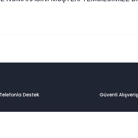
 konularda yetersiz gördüğünüz noktaları öneri formunu kullanarak taraf
Bu ürüne ilk yorumu siz yapın!
Yorum Yaz
Telefonla Destek
Güvenli Alışveriş