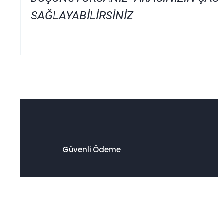
SAĞLAYABİLİRSİNİZ
Bu ürünün fiyat bilgisi, resim, ürün açıklamalarında ve diğer
Görüş ve önerileriniz için teşekkür ederiz.
Ürün resmi kalitesiz, bozuk veya görüntülenemiyor.
Ürün açıklamasında eksik bilgiler bulunuyor.
Ürün bilgilerinde hatalar bulunuyor.
Ürün fiyatı diğer sitelerden daha pahalı.
Güvenli Ödeme
Bu ürüne benzer farklı alternatifler olmalı.