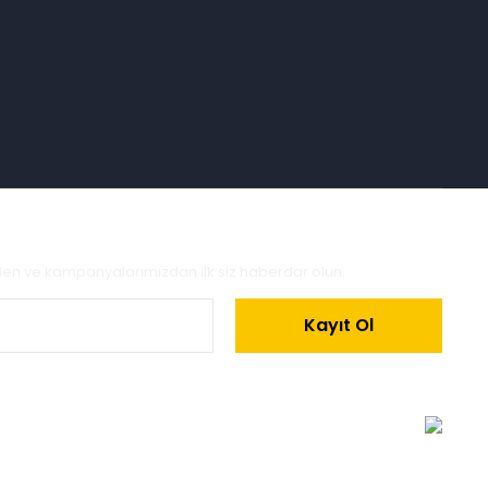
zden ve kampanyalarımızdan ilk siz haberdar olun.
Kayıt Ol