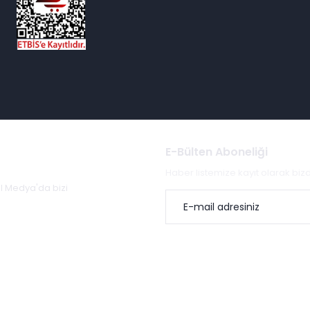
E-Bülten Aboneliği
Haber listemize kayıt olarak bi
al Medya'da bizi