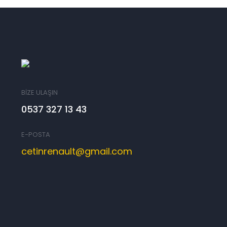
BİZE ULAŞIN
0537 327 13 43
E-POSTA
cetinrenault@gmail.com