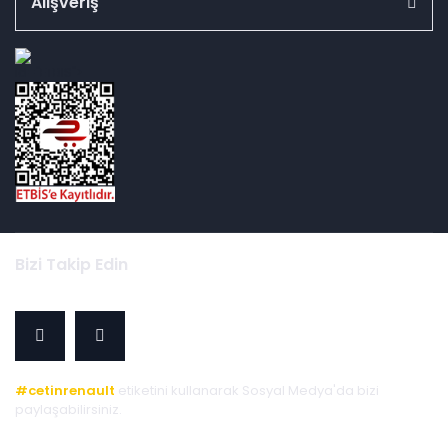
Alışveriş
id="ETBIS">
Bizi Takip Edin
#cetinrenault
etiketini kullanarak Sosyal Medya'da bizi
paylaşabilirsiniz.