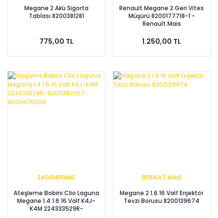
Megane 2 Akü Sigorta
Renault Megane 2 Geri Vites
Tablası 8200381281
Müşürü 8200177718-1 -
Renault Mais
775,00 TL
1.250,00 TL
SAGEMFRANS
RENAULT MAİS
Ateşleme Bobini Clio Laguna
Megane 2 1.6 16 Valf Enjektör
Megane 1.4 1.6 16 Valf K4J-
Tevzi Borusu 8200139674
K4M 224333529R-
8200380267-8200405098