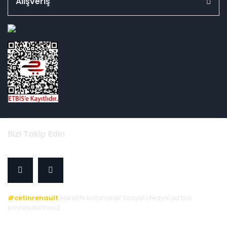
Alışveriş
id="ETBIS">
Bizi Takip Edin
#cetinrenault
etiketini kullanarak Sosyal Medya'da bizi
paylaşabilirsiniz.