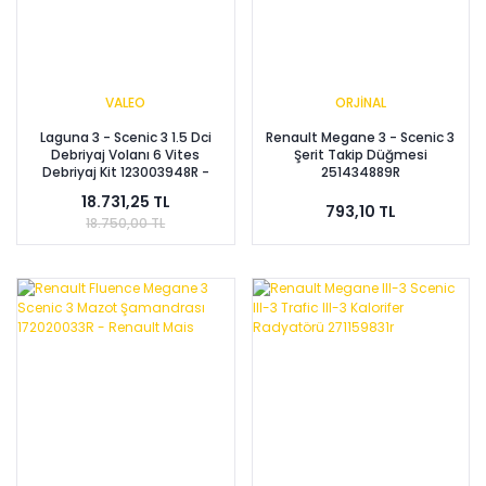
VALEO
ORJİNAL
Laguna 3 - Scenic 3 1.5 Dci
Renault Megane 3 - Scenic 3
Debriyaj Volanı 6 Vites
Şerit Takip Düğmesi
Debriyaj Kit 123003948R -
251434889R
123006354R
18.731,25 TL
793,10 TL
18.750,00 TL