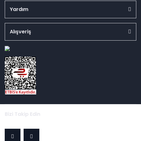
Yardım
Alışveriş
id="ETBIS">
Bizi Takip Edin