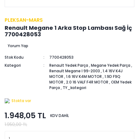
PLEKSAN-MARS
Renault Megane 1 Arka Stop Lambası Sağ İç
7700428053
Yorum Yap
Stok Kodu
7700428053
Kategori
Renault Yedek Parça
,
Megane Yedek Parça
,
Renault Megane I 99-2003
,
1.4 16V K4J
MOTOR
,
1.6 16V K4M MOTOR
,
1.9D F9Q
MOTOR
,
2.0 16 VALF F4R MOTOR
,
OEM Yedek
Parça
,
TY_kategori
Stokta var
1.948,05 TL
KDV DAHİL
1.950,00 TL