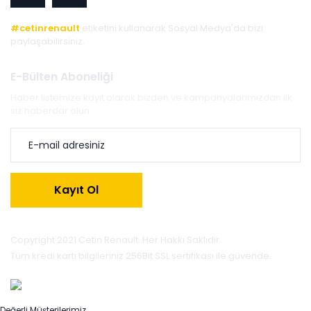
#cetinrenault
etiketini kullanarak Sosyal Medya'da bizi
paylaşabilirsiniz.
E-Bülten Aboneliği
Haber listemize kayıt olarak bizden ve kampanyalarımızdan ilk
siz haberdar olun.
Kayıt Ol
Copyright 2021 Cetin Renault. Her Hakkı Saklıdır.
Tüm kredi kartı bilgileriniz 256Bit SSL sertifikası ile güvende.
Değerli Müşterilerimiz,