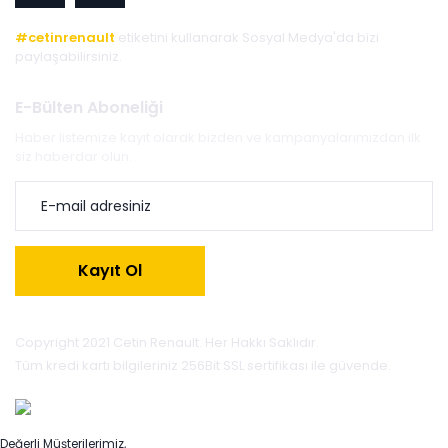
#cetinrenault
etiketini kullanarak Sosyal Medya'da bizi
paylaşabilirsiniz.
E-Bülten Aboneliği
Haber listemize kayıt olarak bizden ve kampanyalarımızdan ilk
siz haberdar olun.
Kayıt Ol
Copyright 2021 Cetin Renault. Her Hakkı Saklıdır.
Tüm kredi kartı bilgileriniz 256Bit SSL sertifikası ile güvende.
Değerli Müşterilerimiz,