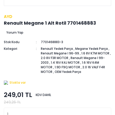
AYD
Renault Megane 1 Alt Rotil 7701468883
Yorum Yap
Stok Kodu
7701468883-3
Kategori
Renault Yedek Parça
,
Megane Yedek Parça
,
Renault Megane I 96-99
,
1.6 8V K7M MOTOR
,
2.0 8V F3R MOTOR
,
Renault Megane I 99-
2003
,
1.4 16V K4J MOTOR
,
1.6 16V K4M
MOTOR
,
1.9D F9Q MOTOR
,
2.0 16 VALF F4R
MOTOR
,
OEM Yedek Parça
Stokta var
249,01 TL
KDV DAHİL
249,26 TL