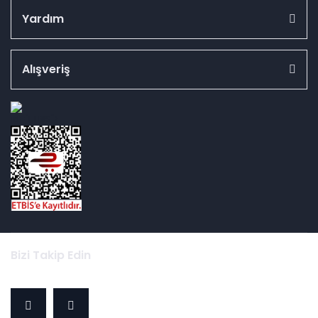
Yardım
Alışveriş
id="ETBIS">
Bizi Takip Edin