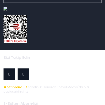
id="ETBIS">
Bizi Takip Edin
#cetinrenault
etiketini kullanarak Sosyal Medya'da bizi
paylaşabilirsiniz.
E-Bülten Aboneliği