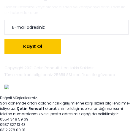
Haber listemize kayıt olarak bizden ve kampanyalarımızdan ilk
siz haberdar olun.
Kayıt Ol
Copyright 2021 Cetin Renault. Her Hakkı Saklıdır.
Tüm kredi kartı bilgileriniz 256Bit SSL sertifikası ile güvende.
Değerli Müşterilerimiz,
Son dönemde artan dolandırıcılık girişimlerine karşı sizleri bilgilendirmek
istiyoruz.
Çetin Renault
olarak sizinle iletişimde kullandığımız resmi
telefon numaralarımız ve e-posta adresimiz aşağıda belirtilmiştir:
0554 348 59 69
0537 327 13 43
0312 278 00 91