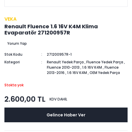
VEKA
Renault Fluence 1.6 16V K4M Klima
Evaparatör 271200957R
Yorum Yap
Stok Kodu
271200957R-1
Kategori
Renault Yedek Parça
,
Fluence Yedek Parça
,
Fluence 2010-2013
,
1.6 16V K4M
,
Fluence
2013-2016
,
1.6 16V K4M
,
OEM Yedek Parça
Stokta yok
2.600,00 TL
KDV DAHİL
Gelince Haber Ver