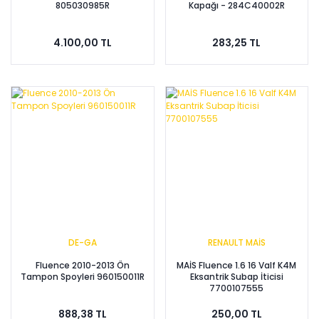
805030985R
Kapağı - 284C40002R
4.100,00 TL
283,25 TL
DE-GA
RENAULT MAİS
Fluence 2010-2013 Ön
MAİS Fluence 1.6 16 Valf K4M
Tampon Spoyleri 960150011R
Eksantrik Subap İticisi
7700107555
888,38 TL
250,00 TL