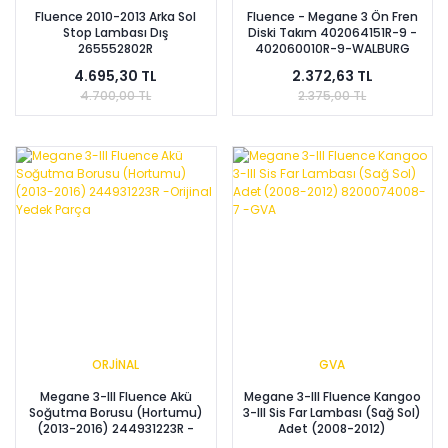
Fluence 2010-2013 Arka Sol
Fluence - Megane 3 Ön Fren
Stop Lambası Dış
Diski Takım 402064151R-9 -
265552802R
402060010R-9-WALBURG
4.695,30 TL
2.372,63 TL
4.700,00 TL
2.375,00 TL
ORJİNAL
GVA
Megane 3-III Fluence Akü
Megane 3-III Fluence Kangoo
Soğutma Borusu (Hortumu)
3-III Sis Far Lambası (Sağ Sol)
(2013-2016) 244931223R -
Adet (2008-2012)
Orijinal Yedek Parça
8200074008-7 -GVA