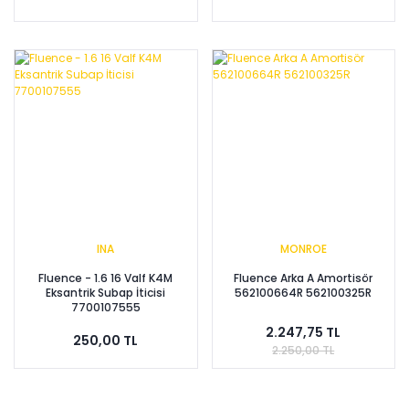
INA
MONROE
Fluence - 1.6 16 Valf K4M
Fluence Arka A Amortisör
Eksantrik Subap İticisi
562100664R 562100325R
7700107555
2.247,75 TL
250,00 TL
2.250,00 TL