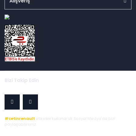
Alışveriş
id="ETBIS">
Bizi Takip Edin
#cetinrenault
etiketini kullanarak Sosyal Medya'da bizi
paylaşabilirsiniz.