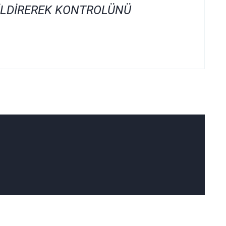
İLDİREREK KONTROLÜNÜ
ımıza iletebilirsiniz.