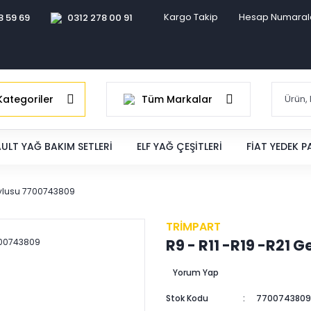
Kargo Takip
Hesap Numaral
8 59 69
0312 278 00 91
ategoriler
Tüm Markalar
ULT YAĞ BAKIM SETLERI
ELF YAĞ ÇEŞITLERI
FIAT YEDEK 
Muylusu 7700743809
TRİMPART
R9 - R11 -R19 -R21 
Yorum Yap
Stok Kodu
7700743809