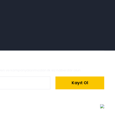
zden ve kampanyalarımızdan ilk siz haberdar olun.
Kayıt Ol