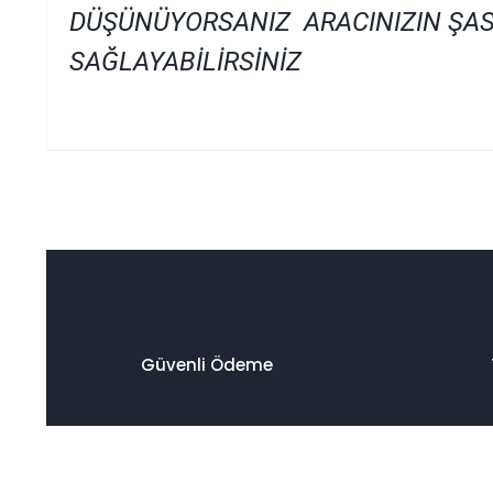
DÜŞÜNÜYORSANIZ ARACINIZIN ŞAS
SAĞLAYABİLİRSİNİZ
Bu ürünün fiyat bilgisi, resim, ürün açıklamalarında ve diğer
Görüş ve önerileriniz için teşekkür ederiz.
Ürün resmi kalitesiz, bozuk veya görüntülenemiyor.
Ürün açıklamasında eksik bilgiler bulunuyor.
Ürün bilgilerinde hatalar bulunuyor.
Ürün fiyatı diğer sitelerden daha pahalı.
Güvenli Ödeme
Bu ürüne benzer farklı alternatifler olmalı.