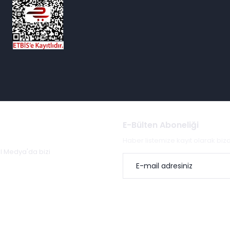
E-Bülten Aboneliği
Haber listemize kayıt olarak bi
al Medya'da bizi