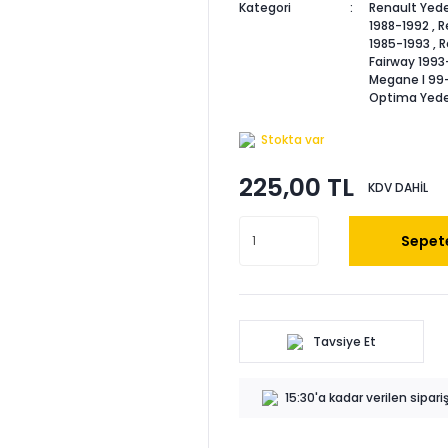
Kategori
Renault Yede
1988-1992
,
R
1985-1993
,
R
Fairway 1993
Megane I 99
Optima Yede
Stokta var
225,00 TL
KDV DAHİL
Sepete
Tavsiye Et
15:30'a kadar verilen sipar