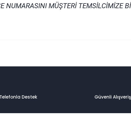
E NUMARASINI MÜŞTERİ TEMSİLCİMİZE B
 konularda yetersiz gördüğünüz noktaları öneri formunu kullanarak taraf
Bu ürüne ilk yorumu siz yapın!
Yorum Yaz
Telefonla Destek
Güvenli Alışveriş