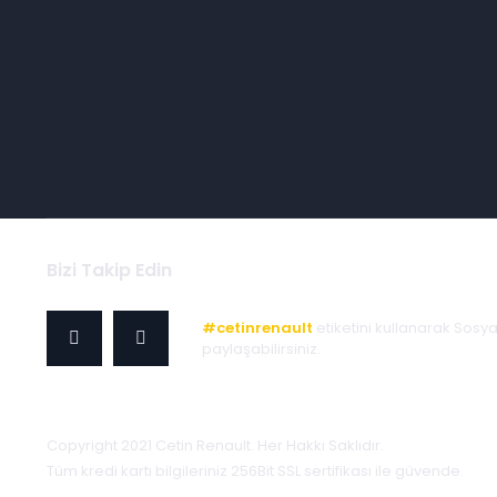
Bizi Takip Edin
#cetinrenault
etiketini kullanarak Sosy
paylaşabilirsiniz.
Copyright 2021 Cetin Renault. Her Hakkı Saklıdır.
Tüm kredi kartı bilgileriniz 256Bit SSL sertifikası ile güvende.