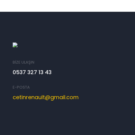
BİZE ULAŞIN
0537 327 13 43
E-POSTA
cetinrenault@gmail.com