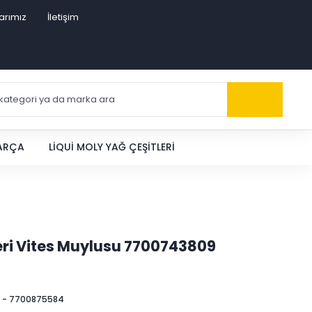
arımız
İletişim
PARÇA
LIQUI MOLY YAĞ ÇEŞITLERI
Geri Vites Muylusu 7700743809
 - 7700875584