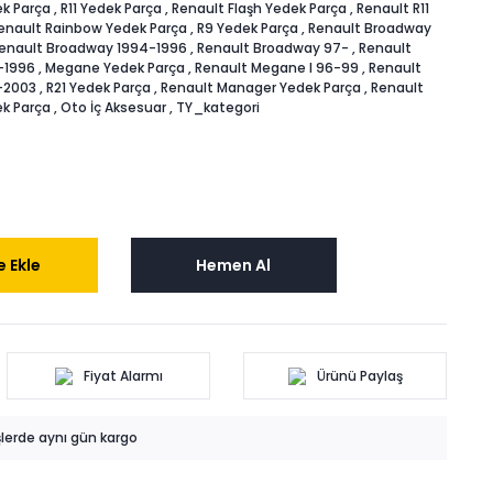
k Parça
,
R11 Yedek Parça
,
Renault Flaşh Yedek Parça
,
Renault R11
enault Rainbow Yedek Parça
,
R9 Yedek Parça
,
Renault Broadway
enault Broadway 1994-1996
,
Renault Broadway 97-
,
Renault
-1996
,
Megane Yedek Parça
,
Renault Megane I 96-99
,
Renault
-2003
,
R21 Yedek Parça
,
Renault Manager Yedek Parça
,
Renault
k Parça
,
Oto İç Aksesuar
,
TY_kategori
 Ekle
Hemen Al
Fiyat Alarmı
Ürünü Paylaş
işlerde aynı gün kargo