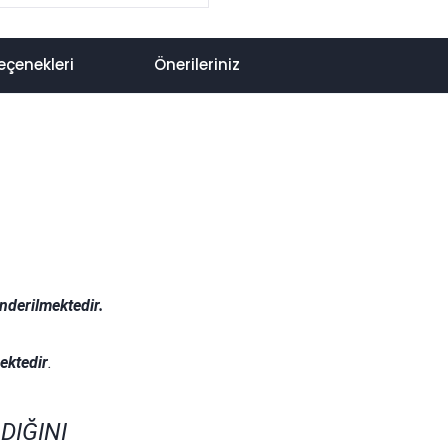
eçenekleri
Önerileriniz
nderilmektedir.
.
ektedir
.
DIĞINI