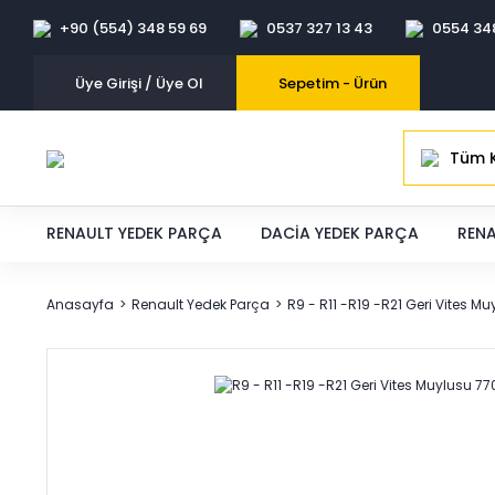
+90 (554) 348 59 69
0537 327 13 43
0554 34
Üye Girişi / Üye Ol
Sepetim -
Ürün
Tüm K
RENAULT YEDEK PARÇA
DACIA YEDEK PARÇA
RENA
Anasayfa
Renault Yedek Parça
R9 - R11 -R19 -R21 Geri Vites 