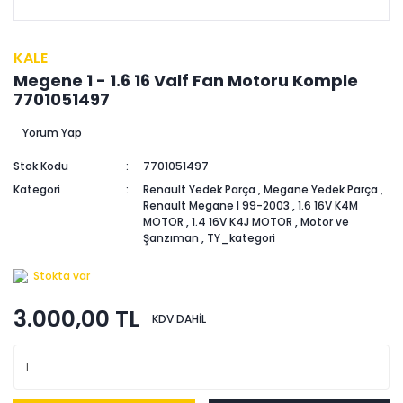
KALE
Megene 1 - 1.6 16 Valf Fan Motoru Komple
7701051497
Yorum Yap
Stok Kodu
7701051497
Kategori
Renault Yedek Parça
,
Megane Yedek Parça
,
Renault Megane I 99-2003
,
1.6 16V K4M
MOTOR
,
1.4 16V K4J MOTOR
,
Motor ve
Şanzıman
,
TY_kategori
Stokta var
3.000,00 TL
KDV DAHİL