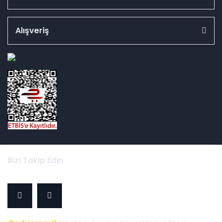
Alışveriş
id="ETBIS">
Bizi Takip Edin