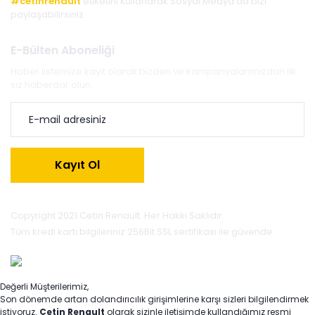
#cetinrenault
etiketini kullanarak Sosyal Medya'da bizi
paylaşabilirsiniz.
E-Bülten Aboneliği
Haber listemize kayıt olarak bizden ve kampanyalarımızdan ilk
siz haberdar olun.
Kayıt Ol
Copyright 2021 Cetin Renault. Her Hakkı Saklıdır.
Tüm kredi kartı bilgileriniz 256Bit SSL sertifikası ile güvende.
Değerli Müşterilerimiz,
Son dönemde artan dolandırıcılık girişimlerine karşı sizleri bilgilendirmek
istiyoruz.
Çetin Renault
olarak sizinle iletişimde kullandığımız resmi