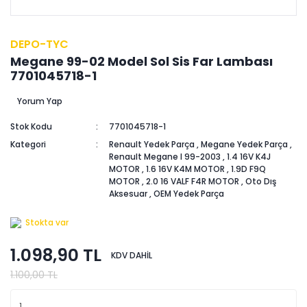
DEPO-TYC
Megane 99-02 Model Sol Sis Far Lambası
7701045718-1
Yorum Yap
Stok Kodu
7701045718-1
Kategori
Renault Yedek Parça
,
Megane Yedek Parça
,
Renault Megane I 99-2003
,
1.4 16V K4J
MOTOR
,
1.6 16V K4M MOTOR
,
1.9D F9Q
MOTOR
,
2.0 16 VALF F4R MOTOR
,
Oto Dış
Aksesuar
,
OEM Yedek Parça
Stokta var
1.098,90 TL
KDV DAHİL
1.100,00 TL