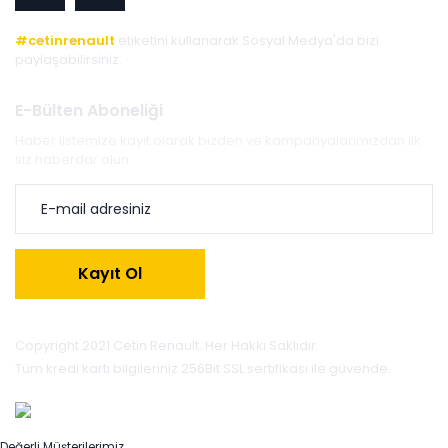
#cetinrenault
etiketini kullanarak Sosyal Medya'da bizi
paylaşabilirsiniz.
E-Bülten Aboneliği
Haber listemize kayıt olarak bizden ve kampanyalarımızdan ilk
siz haberdar olun.
Kayıt Ol
Copyright 2021 Cetin Renault. Her Hakkı Saklıdır.
Tüm kredi kartı bilgileriniz 256Bit SSL sertifikası ile güvende.
Değerli Müşterilerimiz,