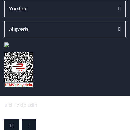
Yardım
Alışveriş
id="ETBIS">
Bizi Takip Edin