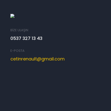
BİZE ULAŞIN
0537 327 13 43
E-POSTA
cetinrenault@gmail.com