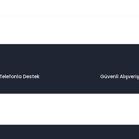
 konularda yetersiz gördüğünüz noktaları öneri formunu kullanarak taraf
Bu ürüne ilk yorumu siz yapın!
Yorum Yaz
Telefonla Destek
Güvenli Alışveriş
Gönder