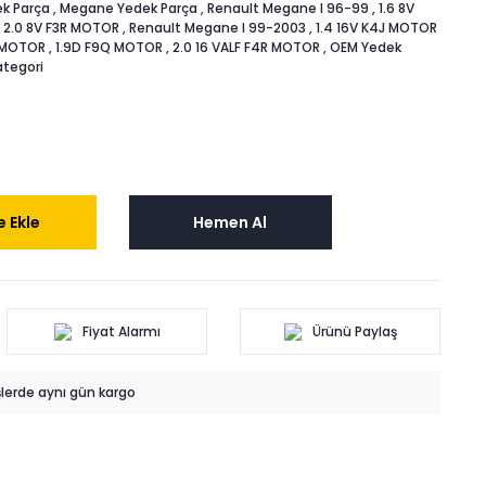
k Parça
,
Megane Yedek Parça
,
Renault Megane I 96-99
,
1.6 8V
,
2.0 8V F3R MOTOR
,
Renault Megane I 99-2003
,
1.4 16V K4J MOTOR
M MOTOR
,
1.9D F9Q MOTOR
,
2.0 16 VALF F4R MOTOR
,
OEM Yedek
tegori
 Ekle
Hemen Al
Fiyat Alarmı
Ürünü Paylaş
işlerde aynı gün kargo