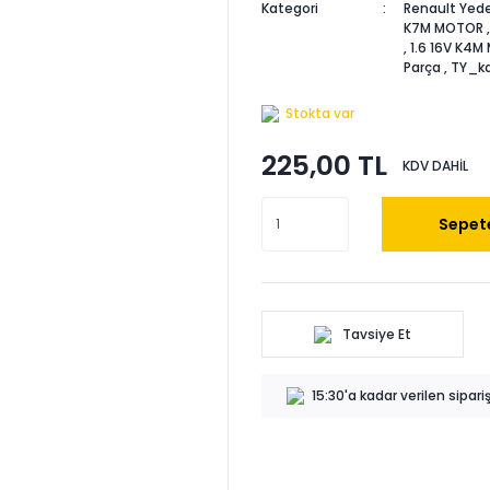
Kategori
Renault Yede
K7M MOTOR
,
1.6 16V K4
Parça
,
TY_ka
Stokta var
225,00 TL
KDV DAHİL
Sepete
Tavsiye Et
15:30'a kadar verilen sipar