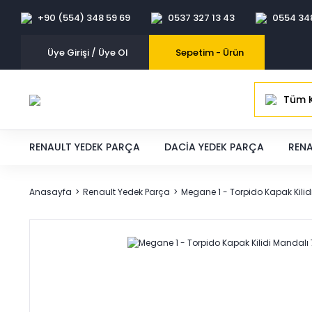
+90 (554) 348 59 69
0537 327 13 43
0554 34
Üye Girişi / Üye Ol
Sepetim -
Ürün
Tüm K
RENAULT YEDEK PARÇA
DACIA YEDEK PARÇA
RENA
Anasayfa
Renault Yedek Parça
Megane 1 - Torpido Kapak Kili