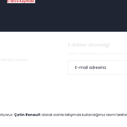
E-Bülten Aboneliği
Haber listemize kayıt olarak bi
al Medya'da bizi
stiyoruz.
Çetin Renault
olarak sizinle iletişimde kullandığımız resmi telef