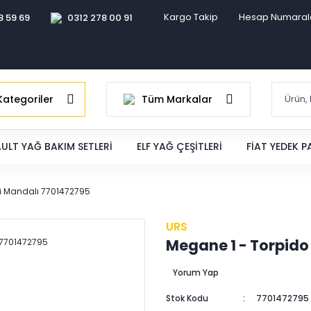
Kargo Takip
Hesap Numaral
8 59 69
0312 278 00 91
ategoriler
Tüm Markalar
ULT YAĞ BAKIM SETLERI
ELF YAĞ ÇEŞITLERI
FIAT YEDEK 
di Mandalı 7701472795
URS
Megane 1 - Torpido
Yorum Yap
Stok Kodu
7701472795