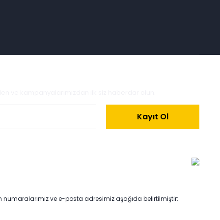
zden ve kampanyalarımızdan ilk siz haberdar olun.
Kayıt Ol
on numaralarımız ve e-posta adresimiz aşağıda belirtilmiştir: