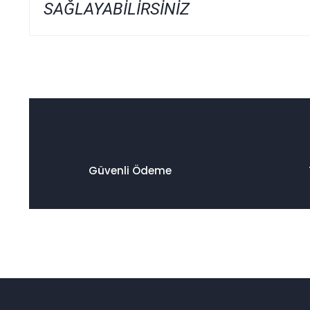
SAĞLAYABİLİRSİNİZ
Bu ürünün fiyat bilgisi, resim, ürün açıklamalarında ve diğer
Görüş ve önerileriniz için teşekkür ederiz.
Ürün resmi kalitesiz, bozuk veya görüntülenemiyor.
Ürün açıklamasında eksik bilgiler bulunuyor.
Ürün bilgilerinde hatalar bulunuyor.
Ürün fiyatı diğer sitelerden daha pahalı.
Güvenli Ödeme
Bu ürüne benzer farklı alternatifler olmalı.