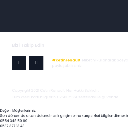
Bizi Takip Edin
#cetinrenault
etiketini kullanarak Sosy
paylaşabilirsiniz.
Copyright 2021 Cetin Renault. Her Hakkı Saklıdır.
Tüm kredi kartı bilgileriniz 256Bit SSL sertifikası ile güvende.
Değerli Müşterilerimiz,
Son dönemde artan dolandırıcılık girişimlerine karşı sizleri bilgilendirmek i
0554 348 59 69
0537 327 13 43