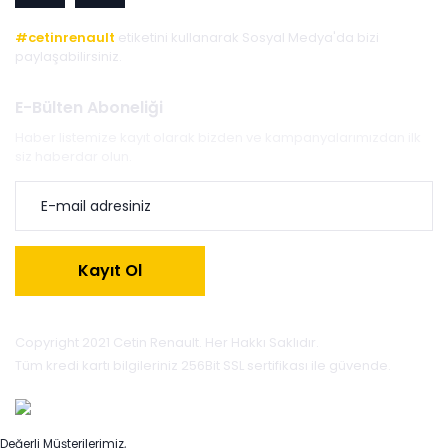
#cetinrenault
etiketini kullanarak Sosyal Medya'da bizi
paylaşabilirsiniz.
E-Bülten Aboneliği
Haber listemize kayıt olarak bizden ve kampanyalarımızdan ilk
siz haberdar olun.
Kayıt Ol
Copyright 2021 Cetin Renault. Her Hakkı Saklıdır.
Tüm kredi kartı bilgileriniz 256Bit SSL sertifikası ile güvende.
Değerli Müşterilerimiz,