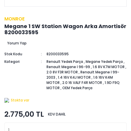
MONROE
Megane 1 SW Station Wagon Arka Amortisör
8200033595
Yorum Yap
Stok Kodu
8200033595
Kategori
Renault Yedek Parça
,
Megane Yedek Parça
,
Renault Megane I 96-99
,
1.6 8V K7M MOTOR
,
2.0 8V F3R MOTOR
,
Renault Megane I 99-
2003
,
1.4 16V K4J MOTOR
,
1.6 16V K4M
MOTOR
,
2.0 16 VALF F4R MOTOR
,
1.9D F9Q
MOTOR
,
OEM Yedek Parça
Stokta var
2.775,00 TL
KDV DAHİL