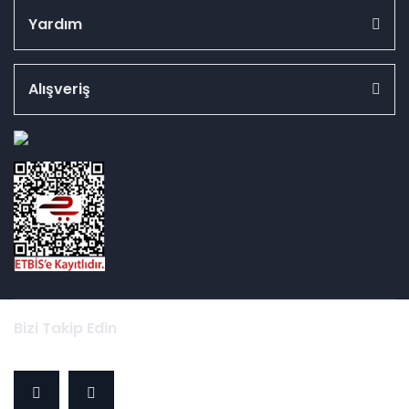
Yardım
Alışveriş
id="ETBIS">
Bizi Takip Edin